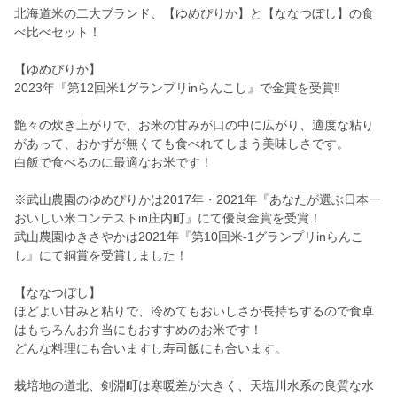
北海道米の二大ブランド、【ゆめぴりか】と【ななつぼし】の食
べ比べセット！
【ゆめぴりか】
2023年『第12回米1グランプリinらんこし』で金賞を受賞‼︎
艶々の炊き上がりで、お米の甘みが口の中に広がり、適度な粘り
があって、おかずが無くても食べれてしまう美味しさです。
白飯で食べるのに最適なお米です！
※武山農園のゆめぴりかは2017年・2021年『あなたが選ぶ日本一
おいしい米コンテストin庄内町』にて優良金賞を受賞！
武山農園ゆきさやかは2021年『第10回米-1グランプリinらんこ
し』にて銅賞を受賞しました！
【ななつぼし】
ほどよい甘みと粘りで、冷めてもおいしさが長持ちするので食卓
はもちろんお弁当にもおすすめのお米です！
どんな料理にも合いますし寿司飯にも合います。
栽培地の道北、剣淵町は寒暖差が大きく、天塩川水系の良質な水