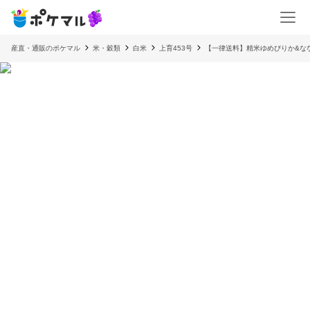
産直・通販のポケマル
米・穀類
白米
上育453号
【一律送料】精米ゆめぴりか&な