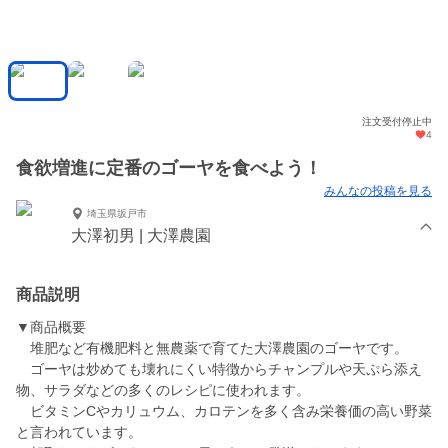
注文受付停止中
4
食欲増進に定番のゴーヤを食べよう！
みんなの投稿を見る
埼玉県坂戸市
大澤初男 | 大澤農園
商品説明
▼商品概要
堆肥など有機肥料と無農薬で育てた大澤農園のゴーヤです。
ゴーヤは炒めても壊れにくい特徴からチャンプルや天ぷら添え
物、サラダなどの多くのレシピに使われます。
ビタミンCやカリュウム、カロテンを多く含み栄養価の高い野菜
と言われています。