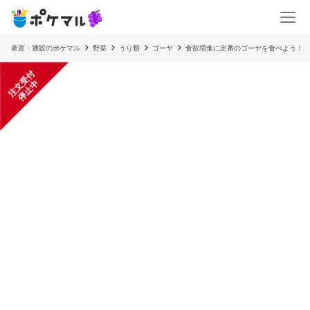
産直・通販のポケマル
野菜
うり類
ゴーヤ
食欲増進に定番のゴーヤを食べよう！
注
文
受
付
停
止
中