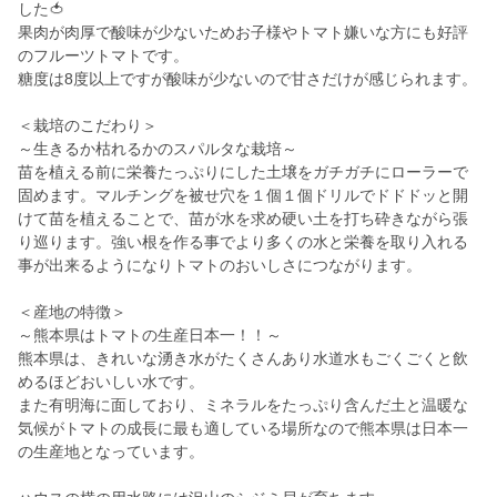
した🍅
果肉が肉厚で酸味が少ないためお子様やトマト嫌いな方にも好評
のフルーツトマトです。
糖度は8度以上ですが酸味が少ないので甘さだけが感じられます。
＜栽培のこだわり＞
～生きるか枯れるかのスパルタな栽培～
苗を植える前に栄養たっぷりにした土壌をガチガチにローラーで
固めます。マルチングを被せ穴を１個１個ドリルでドドドッと開
けて苗を植えることで、苗が水を求め硬い土を打ち砕きながら張
り巡ります。強い根を作る事でより多くの水と栄養を取り入れる
事が出来るようになりトマトのおいしさにつながります。
＜産地の特徴＞
～熊本県はトマトの生産日本一！！～
熊本県は、きれいな湧き水がたくさんあり水道水もごくごくと飲
めるほどおいしい水です。
また有明海に面しており、ミネラルをたっぷり含んだ土と温暖な
気候がトマトの成長に最も適している場所なので熊本県は日本一
の生産地となっています。