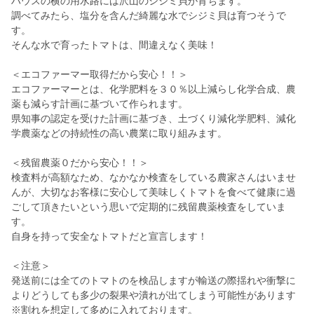
ハウスの横の用水路には沢山のシジミ貝が育ちます。
調べてみたら、塩分を含んだ綺麗な水でシジミ貝は育つそうで
す。
そんな水で育ったトマトは、間違えなく美味！
＜エコファーマー取得だから安心！！＞
エコファーマーとは、化学肥料を３０％以上減らし化学合成、農
薬も減らす計画に基づいて作られます。
県知事の認定を受けた計画に基づき、土づくり減化学肥料、減化
学農薬などの持続性の高い農業に取り組みます。
＜残留農薬０だから安心！！＞
検査料が高額なため、なかなか検査をしている農家さんはいませ
んが、大切なお客様に安心して美味しくトマトを食べて健康に過
ごして頂きたいという思いで定期的に残留農薬検査をしていま
す。
自身を持って安全なトマトだと宣言します！
＜注意＞
発送前には全てのトマトのを検品しますが輸送の際揺れや衝撃に
よりどうしても多少の裂果や潰れが出てしまう可能性があります
※割れを想定して多めに入れております。