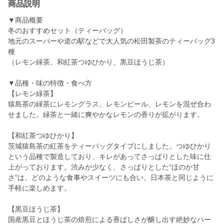
商品説明
▼商品概要
冬のおすすめセット（ティーバッグ）
地元のスーパーや道の駅などで大人気の松田製茶のティーバッグ3
種
（レモン緑茶、和紅茶つゆひかり、黒豆ほうじ茶）
▼品種・味の特徴・食べ方
【レモン緑茶】
猿島茶の緑茶にレモングラス、レモンピール、レモンを混ぜ合わ
せました。緑茶と一緒に爽やかなレモンの香りが拡がります。
【和紅茶つゆひかり】
茨城猿島茶の紅茶をティーバッグタイプにしました。つゆひかり
という品種で製造しており、キレがあってさっぱりとした味に仕
上がっております。渋みが少なく、さっぱりとした“ほのか甘
さ”は、どのような食事やスイーツにも合い、日本茶と同じように
手軽に楽しめます。
【黒豆ほうじ茶】
国産黒豆とほうじ茶の焙煎による香ばしさが醸し出す絶妙なハー