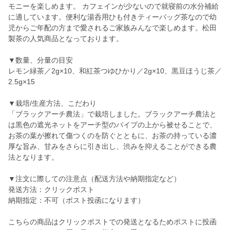
モニーを楽しめます。 カフェインが少ないので就寝前の水分補給
に適しています。便利な湯呑用ひも付きティーバッグ茶なので幼
児からご年配の方まで愛されるご家族みんなで楽しめます。松田
製茶の人気商品となっております。
▼数量、分量の目安
レモン緑茶／2g×10、和紅茶つゆひかり／2g×10、黒豆ほうじ茶／
2.5g×15
▼栽培/生産方法、こだわり
「ブラックアーチ農法」で栽培しました。ブラックアーチ農法と
は黒色の遮光ネットをアーチ型のパイプの上から被せることで、
お茶の葉が擦れて傷つくのを防ぐとともに、お茶の持っている濃
厚な旨み、甘みをさらに引き出し、渋みを抑えることができる農
法となります。
▼注文に際しての注意点（配送方法や納期指定など）
発送方法：クリックポスト
納期指定：不可（ポスト投函になります）
こちらの商品はクリックポストでの発送となるためポストに投函