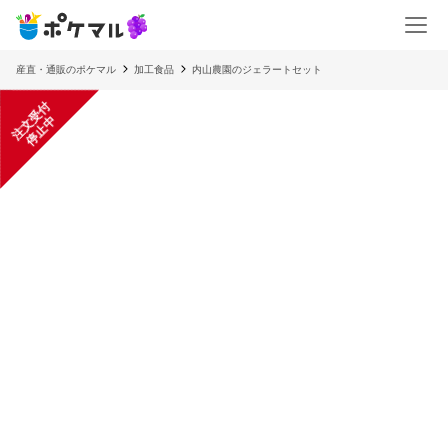
産直・通販のポケマル
加工食品
内山農園のジェラートセット
注
文
受
付
停
止
中