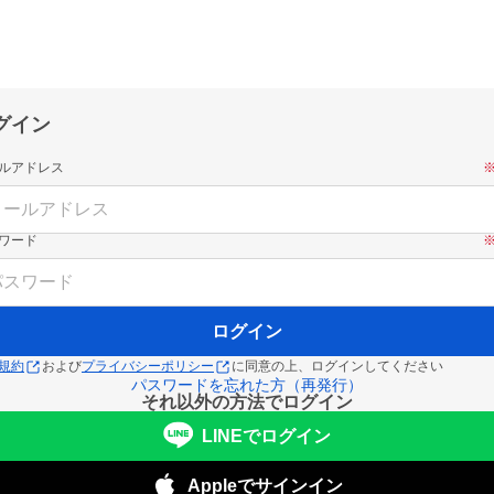
グイン
ルアドレス
ワード
ログイン
規約
および
プライバシーポリシー
に同意の上、
ログインしてください
パスワードを忘れた方（再発行）
それ以外の方法でログイン
LINEでログイン
Appleでサインイン