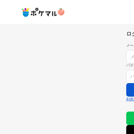
ロ
メー
パス
利用