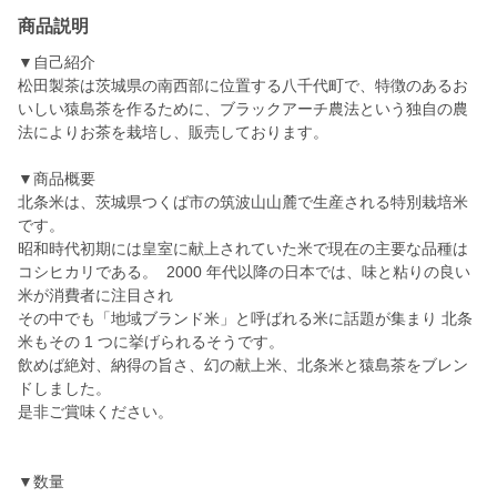
商品説明
▼自己紹介
松田製茶は茨城県の南西部に位置する八千代町で、特徴のあるお
いしい猿島茶を作るために、ブラックアーチ農法という独自の農
法によりお茶を栽培し、販売しております。
▼商品概要
北条米は、茨城県つくば市の筑波山山麓で生産される特別栽培米
です。
昭和時代初期には皇室に献上されていた米で現在の主要な品種は
コシヒカリである。 2000 年代以降の日本では、味と粘りの良い
米が消費者に注目され
その中でも「地域ブランド米」と呼ばれる米に話題が集まり 北条
米もその 1 つに挙げられるそうです。
飲めば絶対、納得の旨さ、幻の献上米、北条米と猿島茶をブレン
ドしました。
是非ご賞味ください。
▼数量