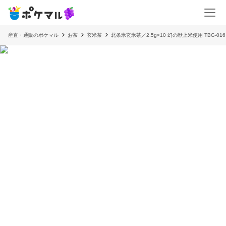
産直・通販のポケマル
お茶
玄米茶
北条米玄米茶／2.5g×10 幻の献上米使用 TBG-016