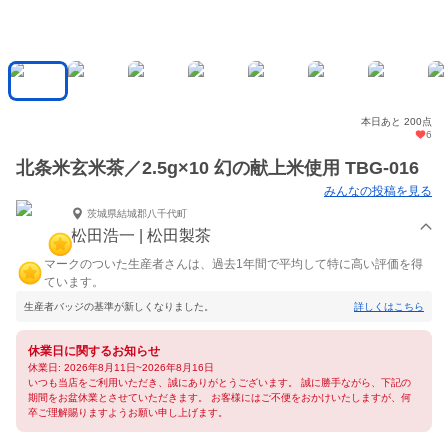
本日あと 200点
6
北条米玄米茶／2.5g×10 幻の献上米使用 TBG-016
みんなの投稿を見る
茨城県結城郡八千代町
松田浩一 | 松田製茶
マークのついた生産者さんは、過去1年間で平均して特に高い評価を得
ています。
生産者バッジの基準が新しくなりました。
詳しくはこちら
休業日に関するお知らせ
休業日: 2026年8月11日~2026年8月16日
いつも当店をご利用いただき、誠にありがとうございます。 誠に勝手ながら、下記の
期間をお盆休業とさせていただきます。 お客様にはご不便をおかけいたしますが、何
卒ご理解賜りますようお願い申し上げます。