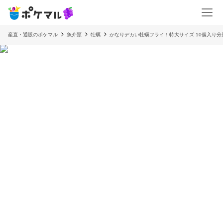
産直・通販のポケマル
魚介類
牡蠣
かなりデカい牡蠣フライ！特大サイズ 10個入り