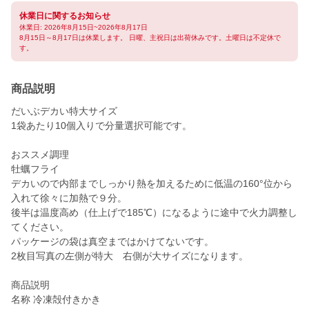
休業日に関するお知らせ
休業日: 2026年8月15日~2026年8月17日
8月15日～8月17日は休業します。 日曜、主祝日は出荷休みです。土曜日は不定休で
す。
商品説明
だいぶデカい特大サイズ
1袋あたり10個入りで分量選択可能です。
おススメ調理
牡蠣フライ
デカいので内部までしっかり熱を加えるために低温の160°位から
入れて徐々に加熱で９分。
後半は温度高め（仕上げで185℃）になるように途中で火力調整し
てください。
パッケージの袋は真空まではかけてないです。
2枚目写真の左側が特大 右側が大サイズになります。
商品説明
名称 冷凍殻付きかき