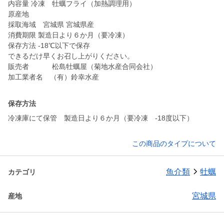
内容量 冷凍 牡蠣フライ（加熱調理用）
原産地
採取海域 宮城県 宮城県産
消費期限 製造日より６か月（要冷凍）
保存方法 -18℃以下で保存
できるだけ早くお召し上がりください。
販売者 松島牡蠣屋（菊地水産合同会社）
加工業者名 （有）鈴幸水産
保存方法
冷凍庫にて保管 製造日より６か月（要冷凍 -18度以下）
この商品のタイプについて
魚介類
牡蠣
カテゴリ
宮城県
産地