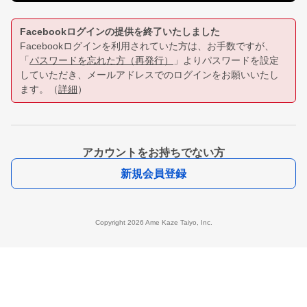
Facebookログインの提供を終了いたしました
Facebookログインを利用されていた方は、お手数ですが、
「
パスワードを忘れた方（再発行）
」よりパスワードを設定
していただき、メールアドレスでのログインをお願いいたし
ます。（
詳細
）
アカウントをお持ちでない方
新規会員登録
Copyright 2026 Ame Kaze Taiyo, Inc.