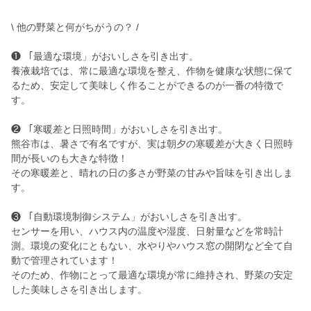
\ 他の野菜と何がちがうの？ /
❶ 「最適な環境」がおいしさを引き出す。
養液栽培では、常に最適な環境を整え、作物を健康な状態に保て
るため、安定して美味しく作ることができるのが一番の特徴で
す。
❷ 「寒暖差と日照時間」がおいしさを引き出す。
熊谷市は、暑さで有名ですが、実は朝夕の寒暖差が大きく日照時
間が長いのも大きな特徴！
その寒暖差と、晴れの日の多さが野菜の甘みや旨味を引き出しま
す。
❸ 「自動環境制御システム」がおいしさを引き出す。
センサーを用い、ハウス内の温度や湿度、日射量などを常時計
測。環境の変化にともない、水やりやハウス窓の開閉など全て自
動で管理されています！
そのため、作物にとって最適な環境が常に維持され、野菜の安定
した美味しさを引き出します。