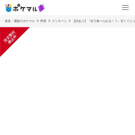
産直・通販のポケマル
野菜
ズッキーニ
【訳あり】『生で食べられる！？』甘くてジ
注
文
受
付
停
止
中