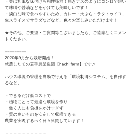
・実は和風な味付けも相性抜群！焼きナスのようにコンロで焼い
て味噌や醤油などをかけても美味しいです！
・淡白な味で食べやすいため、カレー・天ぷら・ラタトゥイユ、
生スライスでサラダなどなど、色々お楽しみいただけます！
★その他、ご要望・ご質問等ございましたら、ご遠慮なくコメン
トください。
=========
2020年9月から栽培開始！
就農したての若手農業集団【hachi.farm】です♫
ハウス環境の管理を自動で行える「環境制御システム」を自作す
るなど、
・できるだけ低コストで
・植物にとって最適な環境を作り
・働く人にも負担をかけすぎず
・質の良いものを安定して収穫できる
農業を実現するべく日々奮闘しています！
＝＝＝＝＝＝＝＝＝＝