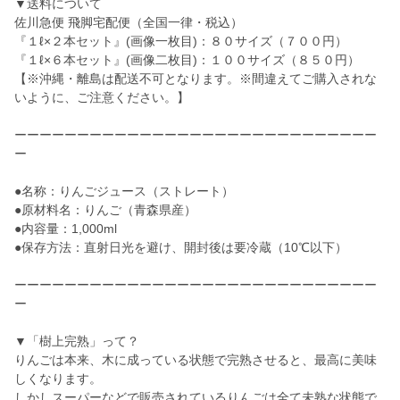
▼送料について
佐川急便 飛脚宅配便（全国一律・税込）
『１ℓ×２本セット』(画像一枚目)：８０サイズ（７００円）
『１ℓ×６本セット』(画像二枚目)：１００サイズ（８５０円）
【※沖縄・離島は配送不可となります。※間違えてご購入されな
いように、ご注意ください。】
ーーーーーーーーーーーーーーーーーーーーーーーーーーーーー
ー
●名称：りんごジュース（ストレート）
●原材料名：りんご（青森県産）
●内容量：1,000ml
●保存方法：直射日光を避け、開封後は要冷蔵（10℃以下）
ーーーーーーーーーーーーーーーーーーーーーーーーーーーーー
ー
▼「樹上完熟」って？
りんごは本来、木に成っている状態で完熟させると、最高に美味
しくなります。
しかしスーパーなどで販売されているりんごは全て未熟な状態で