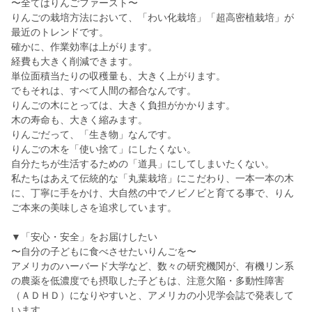
〜全てはりんごファースト〜
りんごの栽培方法において、「わい化栽培」「超高密植栽培」が
最近のトレンドです。
確かに、作業効率は上がります。
経費も大きく削減できます。
単位面積当たりの収穫量も、大きく上がります。
でもそれは、すべて人間の都合なんです。
りんごの木にとっては、大きく負担がかかります。
木の寿命も、大きく縮みます。
りんごだって、「生き物」なんです。
りんごの木を「使い捨て」にしたくない。
自分たちが生活するための「道具」にしてしまいたくない。
私たちはあえて伝統的な「丸葉栽培」にこだわり、一本一本の木
に、丁寧に手をかけ、大自然の中でノビノビと育てる事で、りん
ご本来の美味しさを追求しています。
▼「安心・安全」をお届けしたい
〜自分の子どもに食べさせたいりんごを〜
アメリカのハーバード大学など、数々の研究機関が、有機リン系
の農薬を低濃度でも摂取した子どもは、注意欠陥・多動性障害
（ＡＤＨＤ）になりやすいと、アメリカの小児学会誌で発表して
います。