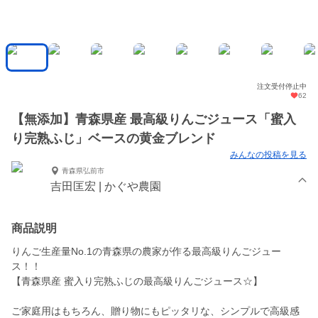
注文受付停止中
62
【無添加】青森県産 最高級りんごジュース「蜜入
り完熟ふじ」ベースの黄金ブレンド
みんなの投稿を見る
青森県弘前市
吉田匡宏 | かぐや農園
商品説明
りんご生産量No.1の青森県の農家が作る最高級りんごジュー
ス！！
【青森県産 蜜入り完熟ふじの最高級りんごジュース☆】
ご家庭用はもちろん、贈り物にもピッタリな、シンプルで高級感