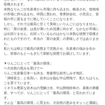
収穫されます。
未熟なりんごが生産者から市場に持ち込まれ、輸送され、他地域
の市場に持ち込まれ、仲買に買われ、青果卸会社、小売店と、皆
様の手に渡るまでに熟していくことになります。
しかし、それでは最高に甘くて美味しいりんごにはなりません。
特に「星の金貨」は皮が薄いため流通に向かず、なかなか市場に
は出回りません。出回っているものはかなり未熟な状態で収穫さ
れたものですので、本当の「星の金貨」の美味しさではありませ
ん。
私たちは樹上で最高の状態まで完熟させ、生産者の強みを生か
し、皆様のもとへもぎたて新鮮な状態でお届けしています。
▼りんごにとって「最高の環境」
〜大自然の恵みを受けて〜
りんご生産量日本一を誇る、青森県弘前市しみず地区。
「津軽富士」と名高い、岩木山を臨む中山間地で、私たちはりん
ごを育てています。
ミネラル豊富な岩木山の雪解け水、中山間地特有の、昼夜の寒暖
差、すべてが、りんごにとって「最高の環境」と言われていま
す。
そんな「最高の環境」に育まれ、大自然の恵みをギュっと濃縮し