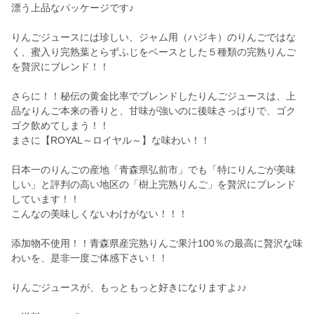
漂う上品なパッケージです♪
りんごジュースには珍しい、ジャム用（ハジキ）のりんごではな
く、蜜入り完熟葉とらずふじをベースとした５種類の完熟りんご
を贅沢にブレンド！！
さらに！！秘伝の黄金比率でブレンドしたりんごジュースは、上
品なりんご本来の香りと、甘味が強いのに後味さっぱりで、ゴク
ゴク飲めてしまう！！
まさに【ROYAL～ロイヤル～】な味わい！！
日本一のりんごの産地「青森県弘前市」でも「特にりんごが美味
しい」と評判の高い地区の「樹上完熟りんご」を贅沢にブレンド
しています！！
こんなの美味しくないわけがない！！！
添加物不使用！！青森県産完熟りんご果汁100％の最高に贅沢な味
わいを、是非一度ご体感下さい！！
りんごジュースが、もっともっと好きになりますよ♪♪