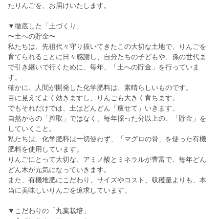
たりんごを、お届けいたします。
▼徹底した「土づくり」
〜土への貯金〜
私たちは、先祖代々守り抜いてきたこの大切な土地で、りんごを
育てられることに日々感謝し、自分たちの子どもや、孫の世代ま
で引き継いで行くために、毎年、「土への貯金」を行っていま
す。
確かに、人間が開発した化学肥料は、素晴らしいものです。
目に見えてよく効きますし、りんごも大きく育ちます。
でもそれだけでは、土はどんどん「痩せて」いきます。
自然からの「搾取」ではなく、毎年採った分以上の、「貯金」を
していくこと。
私たちは、化学肥料は一切使わず、「マグロの骨」を使った有機
肥料を使用しています。
りんごにとって大切な、アミノ酸とミネラルが豊富で、毎年どん
どん木が元気になっていきます。
また、有機堆肥にこだわり、サイズやコスト、収穫量よりも、本
当に美味しいりんごを追求しています。
▼こだわりの「丸葉栽培」