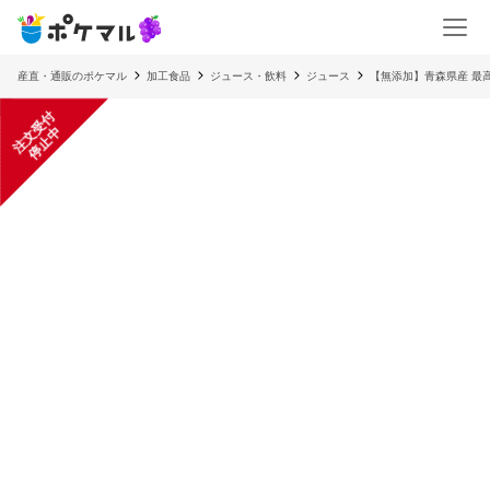
産直・通販のポケマル
加工食品
ジュース・飲料
ジュース
【無添加】青森県産 最
注
文
受
付
停
止
中