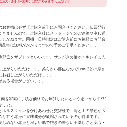
ご注文・発送は休業明けに順次対応させていただきます。
のお客様は必ず【ご購入前】にお問合せください。伝票発行
できませんので、ご購入後にメッセージでのご連絡や申し送
たしかねます。同梱・日時指定はご購入前にお気軽にお問合
商品毎に送料がかかりますので予めご了承ください。※
少部位をザブトンといいます。サシがきめ細かくキレイに入
し上がりいただけます。柔らかい部位なので1cmほどの厚さ
にお召し上がりいただけます。
がある場合がございます。
牛肉を家庭に手頃な価格でお届けしたいという思いから平成2
ました。
とホルスタインをかけあわせた交雑種で、海と山の景色が広
のり甘く赤身に旨味成分が凝縮されているのが特徴です。
楽しめない赤身と程よい脂で飽きの来ない美味しさと安心・