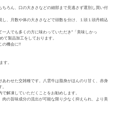
もちろん、口の大きさなどの細部まで見逃さず選別し買い付
。
視し、月数や体の大きさなどで頭数を分け、１頭１頭丹精込
て一人でも多くの方に味わっていただき″「美味しかっ
込めて製品加工をしております。
の機会に!!
ります。
けあわせた交雑種です。八雲牛は脂身がほんのり甘く、赤身
す。
内で解凍していただくことをお勧めします。
、肉の旨味成分の流出が可能な限り少なく抑えられ、より美