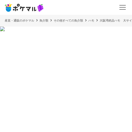
産直・通販のポケマル
魚介類
その他すべての魚介類
ハモ
大阪湾絶品ハモ 大サイ