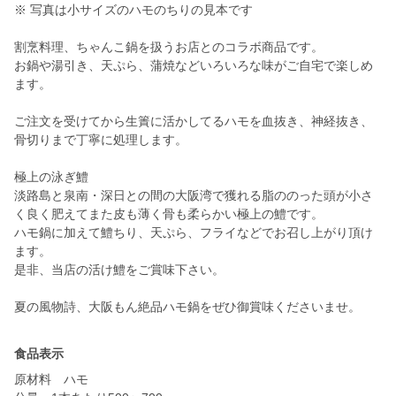
※ 写真は小サイズのハモのちりの見本です
割烹料理、ちゃんこ鍋を扱うお店とのコラボ商品です。
お鍋や湯引き、天ぷら、蒲焼などいろいろな味がご自宅で楽しめ
ます。
ご注文を受けてから生簀に活かしてるハモを血抜き、神経抜き、
骨切りまで丁寧に処理します。
極上の泳ぎ鱧
淡路島と泉南・深日との間の大阪湾で獲れる脂ののった頭が小さ
く良く肥えてまた皮も薄く骨も柔らかい極上の鱧です。
ハモ鍋に加えて鱧ちり、天ぷら、フライなどでお召し上がり頂け
ます。
是非、当店の活け鱧をご賞味下さい。
夏の風物詩、大阪もん絶品ハモ鍋をぜひ御賞味くださいませ。
食品表示
原材料 ハモ