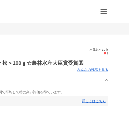
本日あと 10点
3
松＞100ｇ☆農林水産大臣賞受賞園
みんなの投稿を見る
間で平均して特に高い評価を得ています。
詳しくはこちら