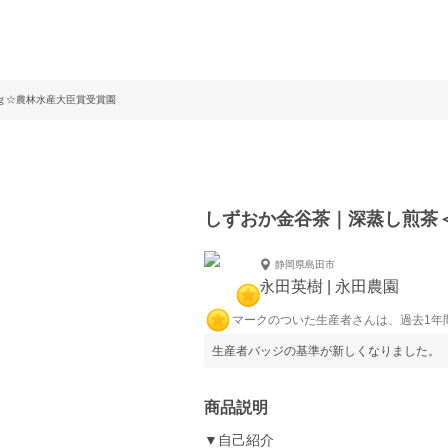
0ｇ☆農林水産大臣賞受賞園
しずおか金谷茶｜深蒸し煎茶＜
静岡県島田市
永田英樹 | 永田農園
マークのついた生産者さんは、過去1年
生産者バッジの基準が新しくなりました。
商品説明
▼自己紹介