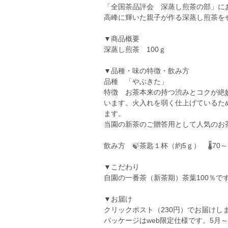
「全国茶品評会 深蒸し煎茶の部」に
高峰に輝いた親子が作る深蒸し煎茶を
▼商品概要
深蒸し煎茶 100ｇ
▼品種・味の特徴・飲み方
品種 「やぶきた」
特徴 お茶本来の持つ渋みとコクが絶
います。火入れを弱く仕上げているた
ます。
当園の新茶のご贈答用として人気のお
飲み方 🍃茶匙１杯（約5ｇ） 🌡70～
▼こだわり
自園の一番茶（新茶期）茶葉100％で
▼お届け
クリックポスト（230円）でお届けし
パッケージはweb限定仕様です。5月