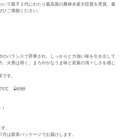
おいて親子２代にわたり最高賞の農林水産大臣賞を受賞。最
ぜひご堪能ください。
妙のバランスで昇華され、しっかりと力強い味を引き出して
め、火香は弱く、まろやかなうま味と若葉の清々しさを感じ
茶です。
75℃ ⌛60秒
す！
ます。
～7月は新茶パッケージでお届けします。