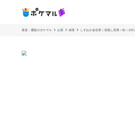
産直・通販のポケマル
お茶
緑茶
しずおか金谷茶｜深蒸し煎茶＜松＞10