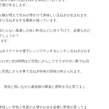
で運び吊るします。
ョ糖が増えて甘みが増すので美味しい玉ねぎが生まれます。
吊り玉ねぎをする農家が減っています。
当たらない風通しの良い軒先などに吊り下げて、必要な分だ
でしょうか？
します。
ねぎステーキや電子レンジでチンするレンチン玉ねぎがおす
つけずに約2時間ほど空気にさらしてサラダやポン酢でお召
た空気にさらす事で玉ねぎ特有の苦味が抑えられます。
り、害虫と戦いながら最低限の農薬と肥料を与え育てまし
美味しい空気と良質の土壌やお水を栄養に野菜が育ってま