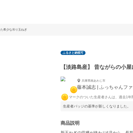
した希少な吊り玉ねぎ
ふるさと納税可
【淡路島産】 昔ながらの小
兵庫県南あわじ市
藤本誠志 | ふっちゃんフ
マークのついた生産者さんは、過去1年
生産者バッジの基準が新しくなりました。
商品説明
新玉ねぎの収穫が終わり6月から、長