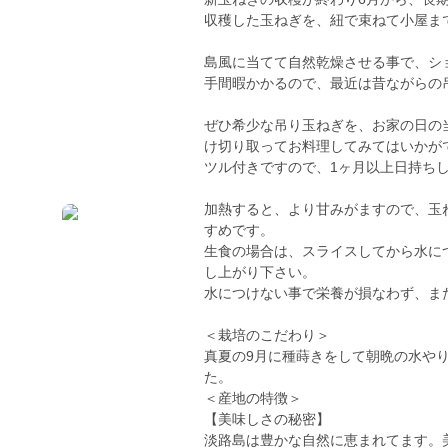
収穫した玉ねぎを、紐で束ねて小屋ま
島風に当てて自然乾燥させる事で、シ
手間暇かかるので、最近は昔ながらの
ぜひ希少な吊り玉ねぎを、お家の日の
け切り取ってお料理してみてはいかが
ツル付きですので、1ヶ月以上日持ち
加熱すると、より甘みがますので、玉
すめです。
生食の場合は、スライスしてから水に
し上がり下さい。
水につけない事で栄養が損なわず、ま
＜栽培のこだわり＞
真夏の9月に種蒔きをして朝晩の水や
た。
＜産地の特徴＞
【美味しさの秘密】
淡路島は豊かな自然に恵まれてます。