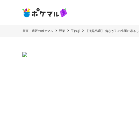
産直・通販のポケマル
野菜
玉ねぎ
【淡路島産】 昔ながらの小屋に吊る