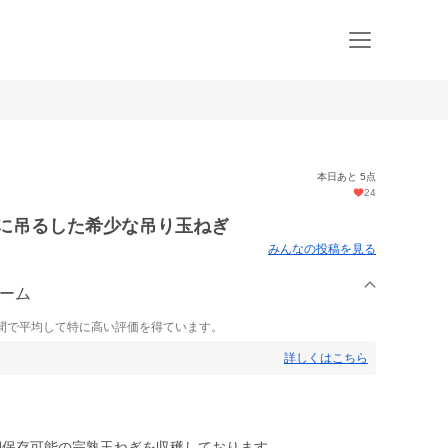
本日あと 5点
24
屋に吊るした希少な吊り玉ねぎ
みんなの投稿を見る
ァーム
間で平均して特に高い評価を得ています。
詳しくはこちら
期保存可能の完熟玉ねぎを収穫しております。