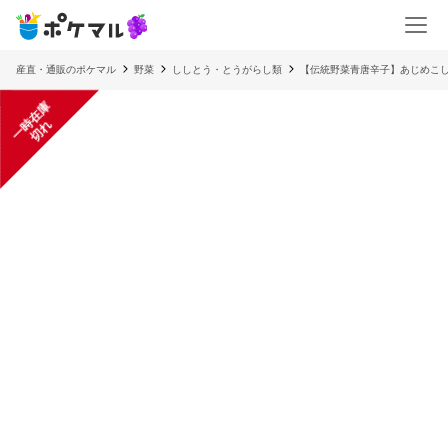
産直・通販のポケマル
野菜
ししとう・とうがらし類
【伝統野菜青唐辛子】あじめこしょ
一
在
庫
切
時
れ