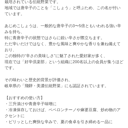
栽培されている伝統野菜です。
地域では唐辛子のことを「こしょう」と呼ぶため、この名が付い
ています。
あじめこしょうは、一般的な唐辛子の3〜5倍ともいわれる強い辛
みを持ち、
特に青唐辛子の状態ではさらに鋭い辛さが際立ちます。
ただ辛いだけではなく、豊かな風味と爽やかな香りを兼ね備えて
おり、
この独特の“辛さの美味しさ”に魅了された愛好家が多く、
現在では「好辛倶楽部」という組織に200名以上の会員が集うほど
です。
その味わいと歴史的背景が評価され、
岐阜県の「飛騨・美濃伝統野菜」にも認証されています。
【おすすめの使い方】
・三升漬けや青唐辛子味噌に
・冷凍保存しておけば、ペペロンチーノや麻婆豆腐、炒め物のア
クセントに
・ピリッとした爽快な辛みで、夏の食卓を引き締める一品に