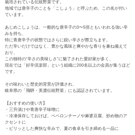
栽培されている伝統野菜です。
地域では唐辛子のことを「こしょう」と呼ぶため、この名が付い
ています。
あじめこしょうは、一般的な唐辛子の3〜5倍ともいわれる強い辛
みを持ち、
特に青唐辛子の状態ではさらに鋭い辛さが際立ちます。
ただ辛いだけではなく、豊かな風味と爽やかな香りを兼ね備えて
おり、
この独特の“辛さの美味しさ”に魅了された愛好家が多く、
現在では「好辛倶楽部」という組織に200名以上の会員が集うほど
です。
その味わいと歴史的背景が評価され、
岐阜県の「飛騨・美濃伝統野菜」にも認証されています。
【おすすめの使い方】
・三升漬けや青唐辛子味噌に
・冷凍保存しておけば、ペペロンチーノや麻婆豆腐、炒め物のア
クセントに
・ピリッとした爽快な辛みで、夏の食卓を引き締める一品に