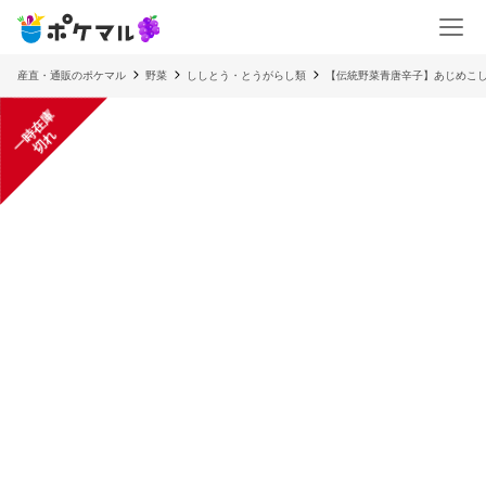
産直・通販のポケマル
野菜
ししとう・とうがらし類
【伝統野菜青唐辛子】あじめこしょ
一
在
庫
切
時
れ