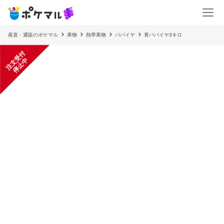
産直・通販のポケマル
果物
熱帯果物
パパイヤ
青パパイヤ3キロ
注
文
受
付
停
止
中