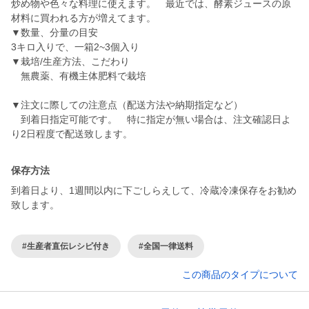
炒め物や色々な料理に使えます。 最近では、酵素ジュースの原
材料に買われる方が増えてます。
▼数量、分量の目安
3キロ入りで、一箱2~3個入り
▼栽培/生産方法、こだわり
無農薬、有機主体肥料で栽培
▼注文に際しての注意点（配送方法や納期指定など）
到着日指定可能です。 特に指定が無い場合は、注文確認日よ
り2日程度で配送致します。
保存方法
到着日より、1週間以内に下ごしらえして、冷蔵冷凍保存をお勧め
致します。
#生産者直伝レシピ付き
#全国一律送料
この商品のタイプについて