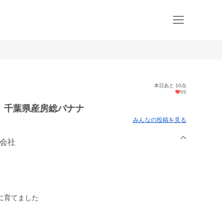
本日あと 10点
89
 千葉県産房総バナナ
みんなの投稿を見る
式会社
に育てました