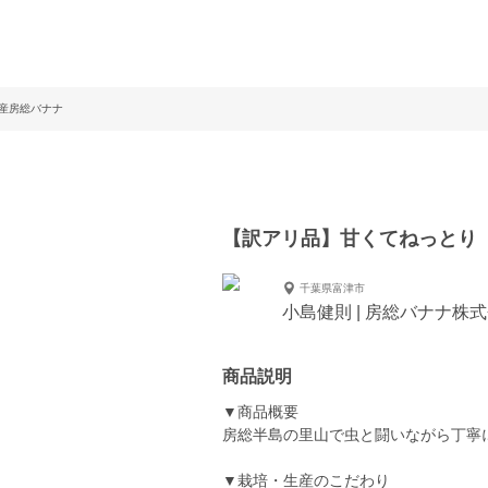
産房総バナナ
【訳アリ品】甘くてねっとり
千葉県富津市
小島健則 | 房総バナナ株
商品説明
▼商品概要
房総半島の里山で虫と闘いながら丁寧
▼栽培・生産のこだわり