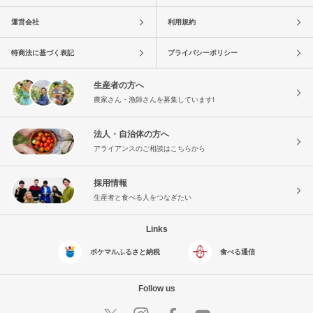
運営会社
利用規約
特商法に基づく表記
プライバシーポリシー
生産者の方へ
農家さん・漁師さんを募集しています!
法人・自治体の方へ
アライアンスのご相談はこちらから
採用情報
生産者と食べる人をつなぎたい
Links
ポケマルふるさと納税
食べる通信
Follow us