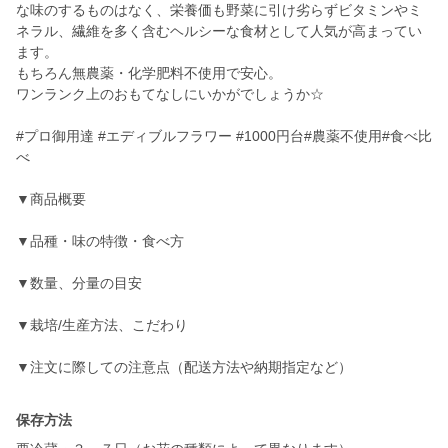
な味のするものはなく、栄養価も野菜に引け劣らずビタミンやミ
ネラル、繊維を多く含むヘルシーな食材として人気が高まってい
ます。
もちろん無農薬・化学肥料不使用で安心。
ワンランク上のおもてなしにいかがでしょうか☆
#プロ御用達 #エディブルフラワー #1000円台#農薬不使用#食べ比
べ
▼商品概要
▼品種・味の特徴・食べ方
▼数量、分量の目安
▼栽培/生産方法、こだわり
▼注文に際しての注意点（配送方法や納期指定など）
保存方法