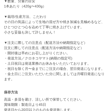
▼数量、分量の目安
1本あたり（420g〜430g）
▼栽培/生産方法、こだわり
その日の気温によって生地の混ぜ方や焼き加減を見極めるなど、
ひとつひとつ心を込めて丁寧に焼き上げています。
小さな妥協も決して許しません！
▼注文に際しての注意点（配送方法や納期指定など）
注文に際しての注意点（配送方法や納期指定など）
・開封後は早めにお召し上がりください。
・発送方法／クロネコヤマト(納期の指定可)
・土日祝日は発送業務のお休みをいただいております。
・祝日を除く月〜金までにご注文の場合、翌日発送になります。
・金土日にご注文いただいた分に関しましては月曜日発送になり
ます。
保存方法
高温・多湿を避け、涼しい所で保管してください。
賞味期限：製造日より45日
発送日から20日以上のものを発送致します。