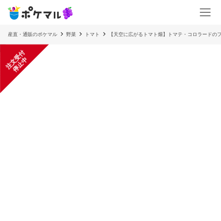
産直・通販のポケマル
野菜
トマト
【天空に広がるトマト畑】トマテ・コロラードの
注
文
受
付
停
止
中