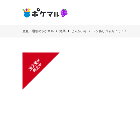
産直・通販のポケマル
野菜
じゃがいも
ワケありジャガイモ！！
注
文
受
付
停
止
中