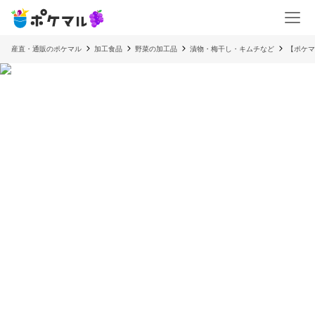
産直・通販のポケマル
加工食品
野菜の加工品
漬物・梅干し・キムチなど
【ポケ