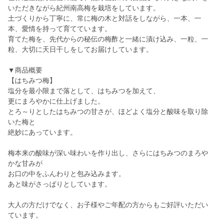
いただきながら紀州南高梅を栽培をしています。
土づくりから丁寧に、常に梅の木と対話をしながら、一本、一
本、愛情を持って育てています。
育てた梅を、先代からの秘伝の梅酢と一緒に漬け込み、一粒、一
粒、大切に天日干しをしてお届けしています。
▼商品概要
【はちみつ梅】
塩分を最小限まで落として、はちみつを加えて、
更にまろやかに仕上げました。
とろ～りとしたはちみつの甘さが、ほどよく塩分と酸味を取り除
いた梅と
絶妙にあっています。
梅本来の酸味が深い味わいを作り出し、さらにはちみつのまろや
かな甘みが
お口の中をふんわりと包み込みます。
あと味がさっぱりとしています。
大人の方だけでなく、お子様やご年配の方からもご好評いただい
ています。