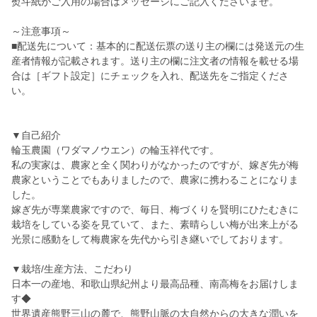
熨斗紙がご入用の場合はメッセージにご記入くださいませ。
～注意事項～
■配送先について：基本的に配送伝票の送り主の欄には発送元の生
産者情報が記載されます。送り主の欄に注文者の情報を載せる場
合は［ギフト設定］にチェックを入れ、配送先をご指定くださ
い。
▼自己紹介
輪玉農園（ワダマノウエン）の輪玉祥代です。
私の実家は、農家と全く関わりがなかったのですが、嫁ぎ先が梅
農家ということでもありましたので、農家に携わることになりま
した。
嫁ぎ先が専業農家ですので、毎日、梅づくりを賢明にひたむきに
栽培をしている姿を見ていて、また、素晴らしい梅が出来上がる
光景に感動をして梅農家を先代から引き継いでしております。
▼栽培/生産方法、こだわり
日本一の産地、和歌山県紀州より最高品種、南高梅をお届けしま
す◆
世界遺産熊野三山の麓で、熊野山脈の大自然からの大きな潤いを