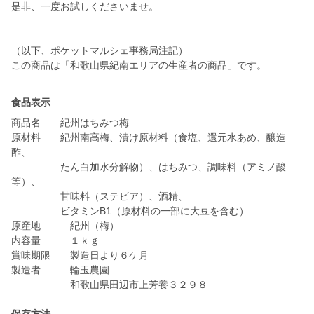
是非、一度お試しくださいませ。
（以下、ポケットマルシェ事務局注記）
この商品は「和歌山県紀南エリアの生産者の商品」です。
食品表示
商品名 紀州はちみつ梅
原材料 紀州南高梅、漬け原材料（食塩、還元水あめ、醸造
酢、
たん白加水分解物）、はちみつ、調味料（アミノ酸
等）、
甘味料（ステビア）、酒精、
ビタミンB1（原材料の一部に大豆を含む）
原産地 紀州（梅）
内容量 １ｋｇ
賞味期限 製造日より６ケ月
製造者 輪玉農園
和歌山県田辺市上芳養３２９８