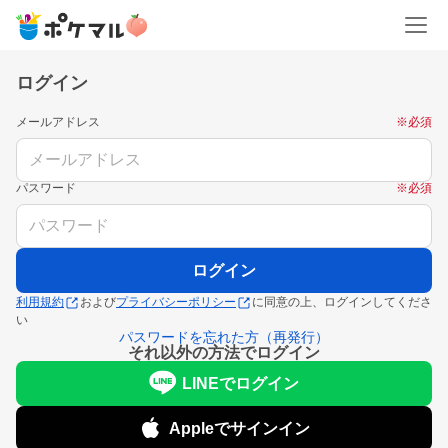
ログイン
メールアドレス
※必須
パスワード
※必須
ログイン
利用規約
および
プライバシーポリシー
に同意の上、
ログインしてくださ
い
パスワードを忘れた方（再発行）
それ以外の方法でログイン
LINEでログイン
Appleでサインイン