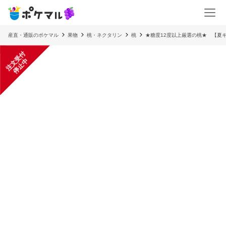
産直・通販のポケマル
果物
桃・ネクタリン
桃
★糖度12度以上厳選の桃★ 【夏
注
文
受
付
停
止
中