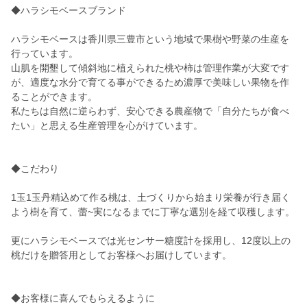
◆ハラシモベースブランド
ハラシモベースは香川県三豊市という地域で果樹や野菜の生産を
行っています。
山肌を開墾して傾斜地に植えられた桃や柿は管理作業が大変です
が、適度な水分で育てる事ができるため濃厚で美味しい果物を作
ることができます。
私たちは自然に逆らわず、安心できる農産物で「自分たちが食べ
たい」と思える生産管理を心がけています。
◆こだわり
1玉1玉丹精込めて作る桃は、土づくりから始まり栄養が行き届く
よう樹を育て、蕾~実になるまでに丁寧な選別を経て収穫します。
更にハラシモベースでは光センサー糖度計を採用し、12度以上の
桃だけを贈答用としてお客様へお届けしています。
◆お客様に喜んでもらえるように