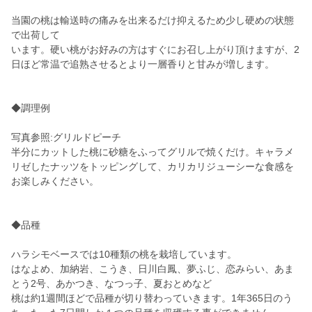
当園の桃は輸送時の痛みを出来るだけ抑えるため少し硬めの状態
で出荷して
います。硬い桃がお好みの方はすぐにお召し上がり頂けますが、2
日ほど常温で追熟させるとより一層香りと甘みが増します。
◆調理例
写真参照:グリルドピーチ
半分にカットした桃に砂糖をふってグリルで焼くだけ。キャラメ
リゼしたナッツをトッピングして、カリカリジューシーな食感を
お楽しみください。
◆品種
ハラシモベースでは10種類の桃を栽培しています。
はなよめ、加納岩、こうき、日川白鳳、夢ふじ、恋みらい、あま
とう2号、あかつき、なつっ子、夏おとめなど
桃は約1週間ほどで品種が切り替わっていきます。1年365日のう