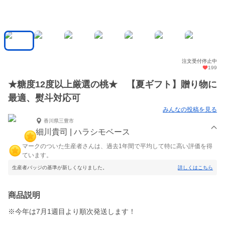
注文受付停止中
199
★糖度12度以上厳選の桃★ 【夏ギフト】贈り物に
最適、熨斗対応可
みんなの投稿を見る
香川県三豊市
細川貴司 | ハラシモベース
マークのついた生産者さんは、過去1年間で平均して特に高い評価を得
ています。
生産者バッジの基準が新しくなりました。
詳しくはこちら
商品説明
※今年は7月1週目より順次発送します！