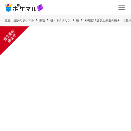
産直・通販のポケマル
果物
桃・ネクタリン
桃
★糖度12度以上厳選の桃★ 【夏
注
文
受
付
停
止
中