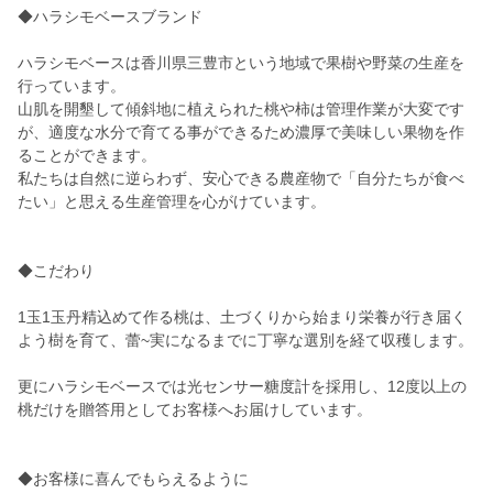
◆ハラシモベースブランド
ハラシモベースは香川県三豊市という地域で果樹や野菜の生産を
行っています。
山肌を開墾して傾斜地に植えられた桃や柿は管理作業が大変です
が、適度な水分で育てる事ができるため濃厚で美味しい果物を作
ることができます。
私たちは自然に逆らわず、安心できる農産物で「自分たちが食べ
たい」と思える生産管理を心がけています。
◆こだわり
1玉1玉丹精込めて作る桃は、土づくりから始まり栄養が行き届く
よう樹を育て、蕾~実になるまでに丁寧な選別を経て収穫します。
更にハラシモベースでは光センサー糖度計を採用し、12度以上の
桃だけを贈答用としてお客様へお届けしています。
◆お客様に喜んでもらえるように