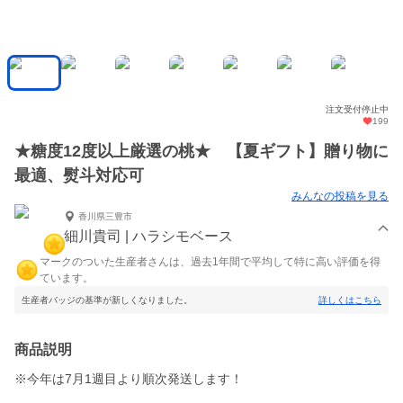
注文受付停止中
199
★糖度12度以上厳選の桃★ 【夏ギフト】贈り物に
最適、熨斗対応可
みんなの投稿を見る
香川県三豊市
細川貴司 | ハラシモベース
マークのついた生産者さんは、過去1年間で平均して特に高い評価を得
ています。
生産者バッジの基準が新しくなりました。
詳しくはこちら
商品説明
※今年は7月1週目より順次発送します！