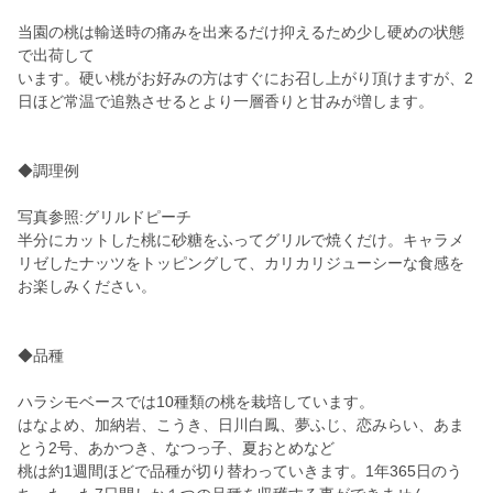
当園の桃は輸送時の痛みを出来るだけ抑えるため少し硬めの状態
で出荷して
います。硬い桃がお好みの方はすぐにお召し上がり頂けますが、2
日ほど常温で追熟させるとより一層香りと甘みが増します。
◆調理例
写真参照:グリルドピーチ
半分にカットした桃に砂糖をふってグリルで焼くだけ。キャラメ
リゼしたナッツをトッピングして、カリカリジューシーな食感を
お楽しみください。
◆品種
ハラシモベースでは10種類の桃を栽培しています。
はなよめ、加納岩、こうき、日川白鳳、夢ふじ、恋みらい、あま
とう2号、あかつき、なつっ子、夏おとめなど
桃は約1週間ほどで品種が切り替わっていきます。1年365日のう