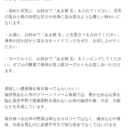
・温めた豆乳に、お好みで『あま糀 生』を入れてください。豆乳
の旨みと糀の自然な甘さが全身に染み渡るような優しい味わいに
なります。
・お湯に、お好みで『あま糀 生』と生姜少々を入れてください。
身体がぽかぽかと温まるホットドリンクをぜひ、お召し上がりく
ださい。
・ヨーグルトに、お好みで『あま糀 生』をトッピングしてくださ
い。ダブルの酵素で身体が喜ぶ糀ヨーグルトをお楽しみいただけ
ます。
美味しい農産物を毎日食べてもらいたい！
福井県あわら市のグリーンファーム角屋では、豊かな白山山系を
臨む坂井平野で窒素肥料を使わないお米の栽培や麦、大豆、大根
などを生産しています。
毎日食べるお米や野菜は単なるカロリーではなく、健全な心や身
体、生命を育むのに必要不可欠で安心安全でなくてはいけませ