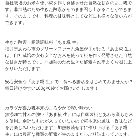
自社栽培のお米を使い糀を作り発酵させた自然な甘さのあま糀で
す。非加熱のため生きた酵素がそのまま召し上がることができま
す。そのままでも、料理の甘味料としてなどにも様々な使い方が
できます。
生きた酵素！腸活調味料『あま糀 生』
福井県あわら市のグリーンファーム角屋が手がける『あま糀 生』
は、自社栽培の安心安全なお米を使って糀を作り発酵させた自然
な甘さが特長です。非加熱のため生きた酵素を効率よくお召し上
がりいただけます。
安心安全な『あま糀 生』で、食べる腸活をはじめてみませんか？
毎日続けやすい180g×6袋でお届けいたします！
カラダが喜ぶ糀本来のまろやかで深い味わい
無添加で甘みの強い『あま糀 生』には自家製糀とあわら産もち米
を使用。余計なものが入っていないので糀本来の風味・旨味など
をお楽しみいただけます。加熱殺菌せずに作り上げる『あま糀
生』には豊富な種類の酵素が生のままたっぷり詰まっています。