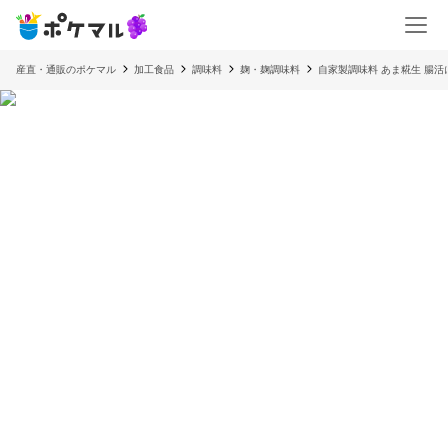
産直・通販のポケマル
加工食品
調味料
麹・麹調味料
自家製調味料 あま糀生 腸