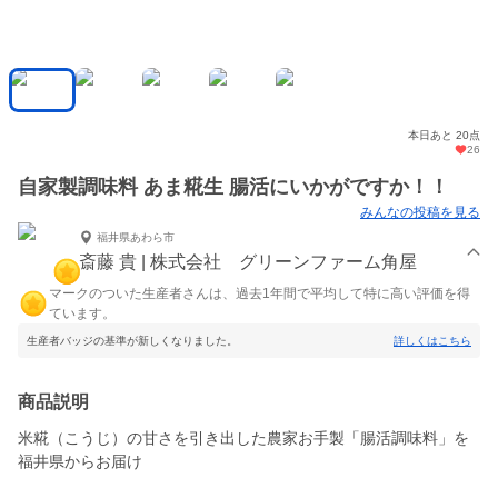
本日あと 20点
26
自家製調味料 あま糀生 腸活にいかがですか！！
みんなの投稿を見る
福井県あわら市
斎藤 貴 | 株式会社 グリーンファーム角屋
マークのついた生産者さんは、過去1年間で平均して特に高い評価を得
ています。
生産者バッジの基準が新しくなりました。
詳しくはこちら
商品説明
米糀（こうじ）の甘さを引き出した農家お手製「腸活調味料」を
福井県からお届け