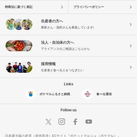
特商法に基づく表記
プライバシーポリシー
生産者の方へ
農家さん・漁師さんを募集しています!
法人・自治体の方へ
アライアンスのご相談はこちらから
採用情報
生産者と食べる人をつなぎたい
Links
ポケマルふるさと納税
食べる通信
Follow us
日本最大級の産直（産地直送）ECサイト『ポケットマルシェ（ポケマル）』