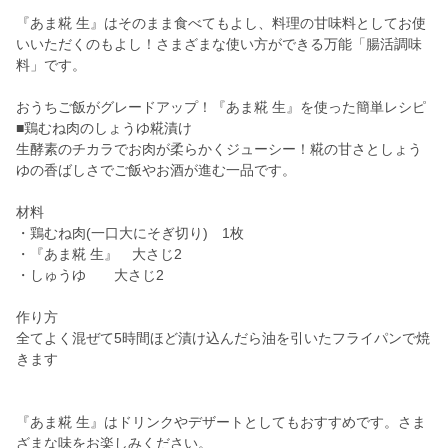
『あま糀 生』はそのまま食べてもよし、料理の甘味料としてお使
いいただくのもよし！さまざまな使い方ができる万能「腸活調味
料」です。
おうちご飯がグレードアップ！『あま糀 生』を使った簡単レシピ
■鶏むね肉のしょうゆ糀漬け
生酵素のチカラでお肉が柔らかくジューシー！糀の甘さとしょう
ゆの香ばしさでご飯やお酒が進む一品です。
材料
・鶏むね肉(一口大にそぎ切り) 1枚
・『あま糀 生』 大さじ2
・しゅうゆ 大さじ2
作り方
全てよく混ぜて5時間ほど漬け込んだら油を引いたフライパンで焼
きます
『あま糀 生』はドリンクやデザートとしてもおすすめです。さま
ざまな味をお楽しみください。