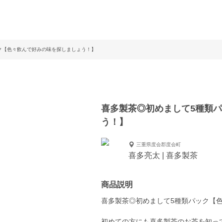
ク【色々飲んで好みの味を探しましょう！】
喜多製茶◎初めまして5種類
う！】
三重県度会郡度会町
喜多亮太 | 喜多製茶
商品説明
喜多製茶◎初めまして5種類パック【
初めての方にも喜多製茶のお茶を知っ