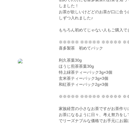
しました！
お茶が欲しいけどどのお茶が口に合う
しずつ入れました♪
もちろん初めてじゃない人もご購入で
※※※※※ ※※※※※ ※※※※※ ※
喜多製茶 初めてパック
利久茶葉30g
ほうじ煎茶茶葉30g
特上緑茶ティーパック3g×3個
玄米茶ティーパック3g×3個
和紅茶ティーパック2g×3個
※※※※※ ※※※※※ ※※※※※ ※
家族経営の小さなお茶ですがお茶作り
お茶になるように日々、考え努力をし
でリーズナブルな価格でお手元にお届