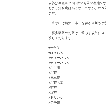
伊勢は生産量全国3位のお茶の産地で
あまり知名度は高くないですが、静岡
ます。
三重県には清流日本一を誇る宮川や伊
・喜多製茶のお茶は、飲み茶以外にス
茶しております。
#伊勢茶
#ほうじ茶
#ティーパック
#ティーバッグ
#お得用
#お茶
#日本茶
#お茶の葉
#煎茶
#緑茶
#ドリンク
#伊勢茶