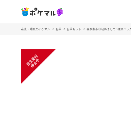
産直・通販のポケマル
お茶
お茶セット
喜多製茶◎初めまして5種類パッ
注
文
受
付
停
止
中