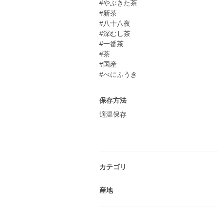
#やぶきた茶
#新茶
#八十八夜
#深むし茶
#一番茶
#茶
#国産
#べにふうき
保存方法
適温保存
カテゴリ
産地