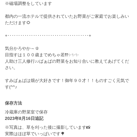
※磁場調整をしています
都内の一流ホテルで提供されていたお野菜がご家庭でお楽しみい
ただけます🌻
+‥‥‥‥‥‥‥‥‥‥‥‥‥‥‥‥‥‥‥+
気分かろやか～🫑
目指すは１００歳までめちゃ若❗❗✨✨✨
人助け三人修行♪♪ばぁばの野菜をお知り合いに教えてあげてくだ
さい。
すみばぁばは畑が大好きです！御年９０才！！ものすごく元気で
保存方法
冷蔵庫の野菜室で保存
2023年8月16日追記
※写真は、草を刈った後に撮影しています📸
実際はほぼ草でいっぱいです🌳