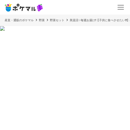
産直・通販のポケマル
野菜
野菜セット
美温活✨毎週お届け❗【子供に食べさせたい❗❗】