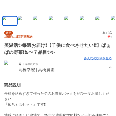
あと6点
定期
1週間に1回定期配送
4
美温活✨毎週お届け❗【子供に食べさせたい❗❗】ばぁ
ばの野菜❗❗5〜７品目✨✨
みんなの投稿を見る
千葉県松戸市
高橋幸宏 | 高橋農園
商品説明
丹精を込めすぎて作った旬のお野菜パックをぜひ一度お試しくだ
さい!!
『めちゃ若セット』です❗❗
地球にやさしい農法で、25年間農薬化学肥料など一切不使用のた