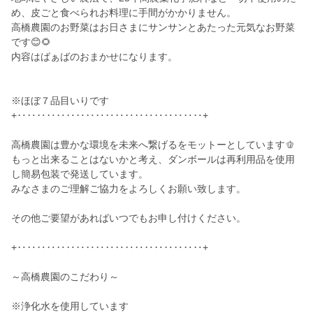
め、皮ごと食べられお料理に手間がかかりません。
高橋農園のお野菜はお日さまにサンサンとあたった元気なお野菜
です😊🌻
内容はばぁばのおまかせになります。
※ほぼ７品目いりです
+‥‥‥‥‥‥‥‥‥‥‥‥‥‥‥‥‥‥‥+
高橋農園は豊かな環境を未来へ繋げるをモットーとしています🫑
もっと出来ることはないかと考え、ダンボールは再利用品を使用
し簡易包装で発送しています。
みなさまのご理解ご協力をよろしくお願い致します。
その他ご要望があればいつでもお申し付けください。
+‥‥‥‥‥‥‥‥‥‥‥‥‥‥‥‥‥‥‥+
～高橋農園のこだわり～
※浄化水を使用しています