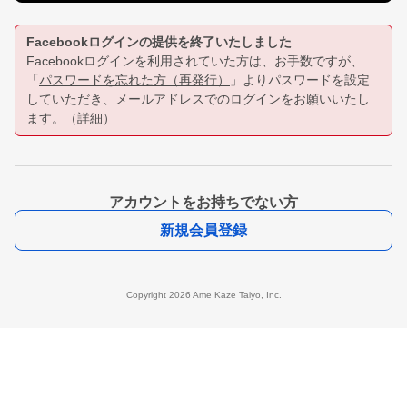
Facebookログインの提供を終了いたしました
Facebookログインを利用されていた方は、お手数ですが、
「
パスワードを忘れた方（再発行）
」よりパスワードを設定
していただき、メールアドレスでのログインをお願いいたし
ます。（
詳細
）
アカウントをお持ちでない方
新規会員登録
Copyright 2026 Ame Kaze Taiyo, Inc.