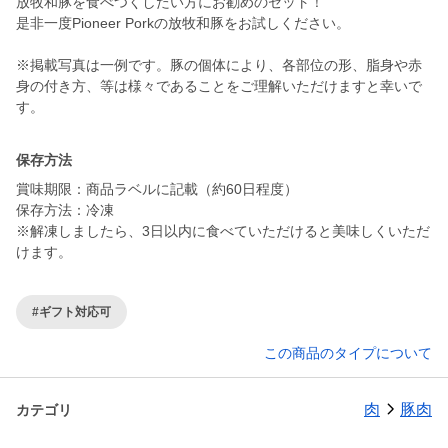
放牧和豚を食べつくしたい方にお勧めのセット！
是非一度Pioneer Porkの放牧和豚をお試しください。
※掲載写真は一例です。豚の個体により、各部位の形、脂身や赤
身の付き方、等は様々であることをご理解いただけますと幸いで
す。
保存方法
賞味期限：商品ラベルに記載（約60日程度）
保存方法：冷凍
※解凍しましたら、3日以内に食べていただけると美味しくいただ
けます。
#ギフト対応可
この商品のタイプについて
肉
豚肉
カテゴリ