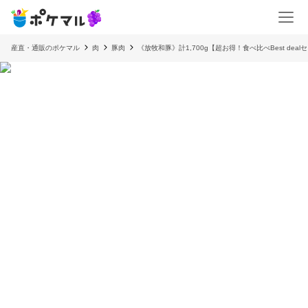
産直・通販のポケマル
肉
豚肉
《放牧和豚》計1,700g【超お得！食べ比べBest deal