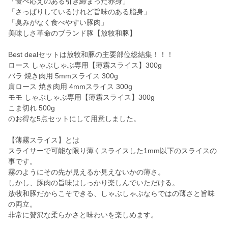
「食べ応えのある引き締まった赤身」
「さっぱりしているけれど旨味のある脂身」
「臭みがなく食べやすい豚肉」
美味しさ革命のブランド豚【放牧和豚】
Best dealセットは放牧和豚の主要部位総結集！！！
ロース しゃぶしゃぶ専用【薄霧スライス】300g
バラ 焼き肉用 5mmスライス 300g
肩ロース 焼き肉用 4mmスライス 300g
モモ しゃぶしゃぶ専用【薄霧スライス】300g
こま切れ 500g
のお得な5点セットにして用意しました。
【薄霧スライス】とは
スライサーで可能な限り薄くスライスした1mm以下のスライスの
事です。
霧のようにその先が見えるか見えないかの薄さ。
しかし、豚肉の旨味はしっかり楽しんでいただける。
放牧和豚だからこそできる、しゃぶしゃぶならではの薄さと旨味
の両立。
非常に贅沢な柔らかさと味わいを楽しめます。