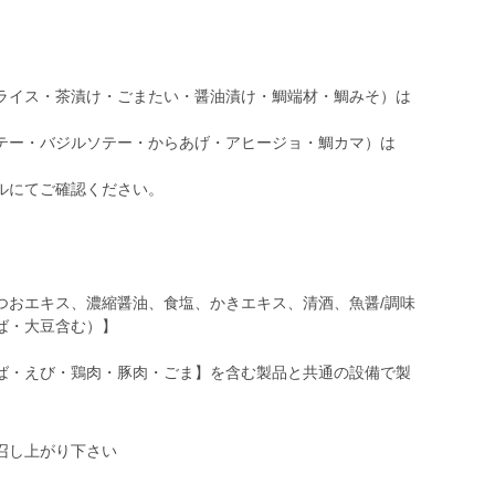
ライス・茶漬け・ごまたい・醤油漬け・鯛端材・鯛みそ）は
テー・バジルソテー・からあげ・アヒージョ・鯛カマ）は
ルにてご確認ください。
つおエキス、濃縮醤油、食塩、かきエキス、清酒、魚醤/調味
ば・大豆含む）】
ば・えび・鶏肉・豚肉・ごま】を含む製品と共通の設備で製
召し上がり下さい