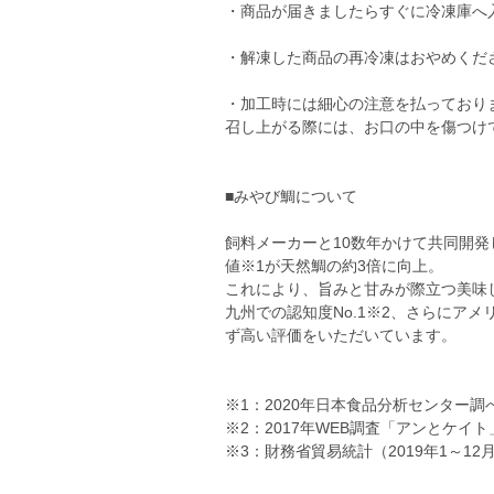
・商品が届きましたらすぐに冷凍庫へ
・解凍した商品の再冷凍はおやめくだ
・加工時には細心の注意を払っており
召し上がる際には、お口の中を傷つけ
■みやび鯛について
飼料メーカーと10数年かけて共同開
値※1が天然鯛の約3倍に向上。
これにより、旨みと甘みが際立つ美味
九州での認知度No.1※2、さらにアメ
ず高い評価をいただいています。
※1：2020年日本食品分析センター
※2：2017年WEB調査「アンとケイト
※3：財務省貿易統計（2019年1～