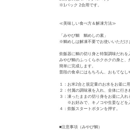
※1パック 2合用です。
≪美味しい食べ方＆解凍方法≫
「みやび鯛 鯛めしの素」
※鯛めしは解凍不要でお使いいただけ
炊飯器に鯛の切り身と特製調味だれを
みやび鯛のふっくらホクホクの身と、
簡単に完成します。
普段の食卓にはもちろん、おもてなし
１：お米2合と規定量のお水をお釜に
２：付属の調味液を入れ、全体に行き
３：凍ったままの切り身をお釜に入れ
※お好みで、キノコや生姜などを入
４：炊飯スタートボタンを押す。
■注意事項（みやび鯛）