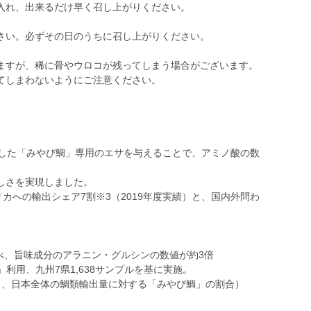
入れ、出来るだけ早く召し上がりください。
さい。必ずその日のうちに召し上がりください。
ますが、稀に骨やウロコが残ってしまう場合がございます。
てしまわないようにご注意ください。
発した「みやび鯛」専用のエサを与えることで、アミノ酸の数
しさを実現しました。
リカへの輸出シェア7割※3（2019年度実績）と、国内外問わ
調べ、旨味成分のアラニン・グルシンの数値が約3倍
」利用、九州7県1,638サンプルを基に実施。
12月、日本全体の鯛類輸出量に対する「みやび鯛」の割合）