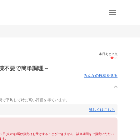
本日あと 5点
38
解凍不要で簡単調理～
みんなの投稿を見る
間で平均して特に高い評価を得ています。
詳しくはこちら
)～19日(火)のお届け指定はお受けすることができません。該当期間をご指定いただい
ます。