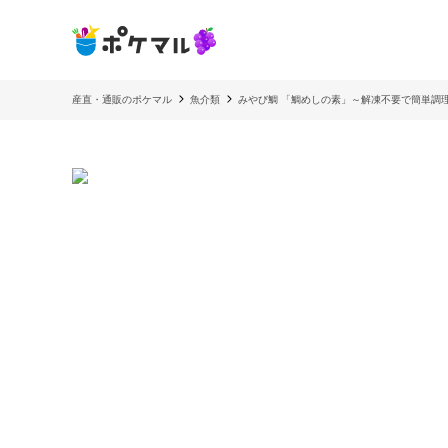
産直・通販のポケマル
魚介類
みやび鯛 「鯛めしの素」～解凍不要で簡単調