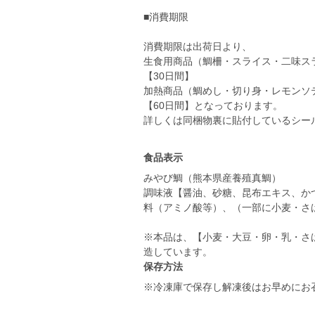
■消費期限
消費期限は出荷日より、
生食用商品（鯛柵・スライス・二味ス
【30日間】
加熱商品（鯛めし・切り身・レモンソ
【60日間】となっております。
詳しくは同梱物裏に貼付しているシー
食品表示
みやび鯛（熊本県産養殖真鯛）
調味液【醤油、砂糖、昆布エキス、か
料（アミノ酸等）、（一部に小麦・さ
※本品は、【小麦・大豆・卵・乳・さ
造しています。
保存方法
※冷凍庫で保存し解凍後はお早めにお