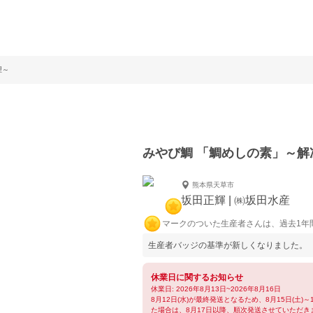
理～
みやび鯛 「鯛めしの素」～
熊本県天草市
坂田正輝 | ㈱坂田水産
マークのついた生産者さんは、過去1年
生産者バッジの基準が新しくなりました。
休業日に関するお知らせ
休業日: 2026年8月13日~2026年8月16日
8月12日(水)が最終発送となるため、8月15日(土
た場合は、8月17日以降、順次発送させていただき