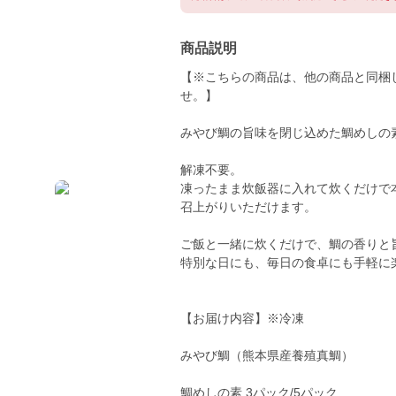
商品説明
【※こちらの商品は、他の商品と同梱
せ。】
みやび鯛の旨味を閉じ込めた鯛めしの
解凍不要。
凍ったまま炊飯器に入れて炊くだけで
召上がりいただけます。
ご飯と一緒に炊くだけで、鯛の香りと
特別な日にも、毎日の食卓にも手軽に
【お届け内容】※冷凍
みやび鯛（熊本県産養殖真鯛）
鯛めしの素 3パック/5パック