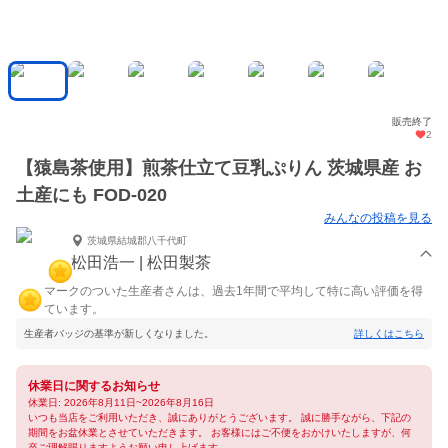
販売終了
2
【猿島茶使用】煎茶仕立て豆乳ぷりん 茨城県産 お
土産にも FOD-020
みんなの投稿を見る
茨城県結城郡八千代町
松田浩一 | 松田製茶
マークのついた生産者さんは、過去1年間で平均して特に高い評価を得
ています。
生産者バッジの基準が新しくなりました。
詳しくはこちら
休業日に関するお知らせ
休業日: 2026年8月11日~2026年8月16日
いつも当店をご利用いただき、誠にありがとうございます。 誠に勝手ながら、下記の
期間をお盆休業とさせていただきます。 お客様にはご不便をおかけいたしますが、何
卒ご理解賜りますようお願い申し上げます。