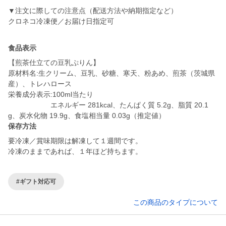
▼注文に際しての注意点（配送方法や納期指定など）
クロネコ冷凍便／お届け日指定可
食品表示
【煎茶仕立ての豆乳ぷりん】
原材料名:生クリーム、豆乳、砂糖、寒天、粉あめ、煎茶（茨城県
産）、トレハロース
栄養成分表示:100ml当たり
エネルギー 281kcal、たんぱく質 5.2g、脂質 20.1
保存方法
要冷凍／賞味期限は解凍して１週間です。
冷凍のままであれば、１年ほど持ちます。
#ギフト対応可
この商品のタイプについて