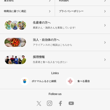
運営会社
利用規約
特商法に基づく表記
プライバシーポリシー
生産者の方へ
農家さん・漁師さんを募集しています!
法人・自治体の方へ
アライアンスのご相談はこちらから
採用情報
生産者と食べる人をつなぎたい
Links
ポケマルふるさと納税
食べる通信
Follow us