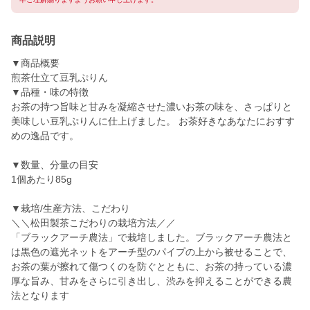
商品説明
▼商品概要
煎茶仕立て豆乳ぷりん
▼品種・味の特徴
お茶の持つ旨味と甘みを凝縮させた濃いお茶の味を、さっぱりと
美味しい豆乳ぷりんに仕上げました。 お茶好きなあなたにおすす
めの逸品です。
▼数量、分量の目安
1個あたり85g
▼栽培/生産方法、こだわり
＼＼松田製茶こだわりの栽培方法／／
「ブラックアーチ農法」で栽培しました。ブラックアーチ農法と
は黒色の遮光ネットをアーチ型のパイプの上から被せることで、
お茶の葉が擦れて傷つくのを防ぐとともに、お茶の持っている濃
厚な旨み、甘みをさらに引き出し、渋みを抑えることができる農
法となります