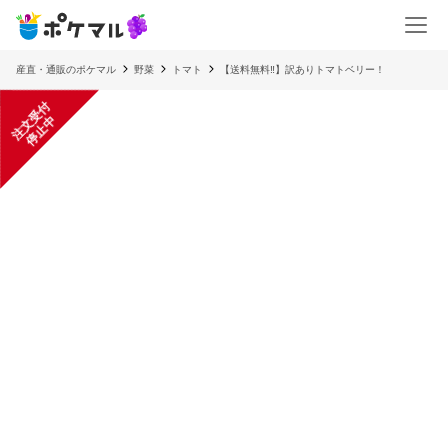
産直・通販のポケマル
野菜
トマト
【送料無料‼️】訳ありトマトベリー！
注
文
受
付
停
止
中