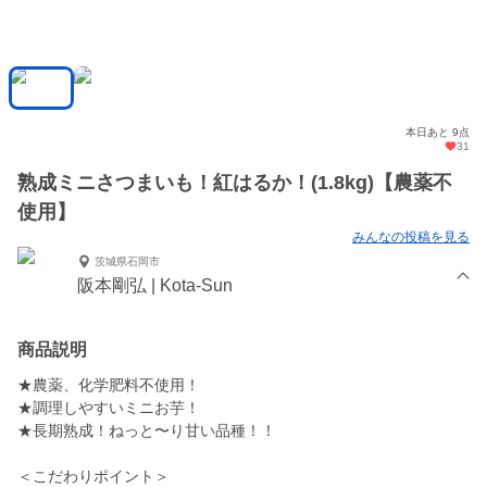
本日あと 9点
31
熟成ミニさつまいも！紅はるか！(1.8kg)【農薬不
使用】
みんなの投稿を見る
茨城県石岡市
阪本剛弘 | Kota-Sun
商品説明
★農薬、化学肥料不使用！
★調理しやすいミニお芋！
★長期熟成！ねっと〜り甘い品種！！
＜こだわりポイント＞