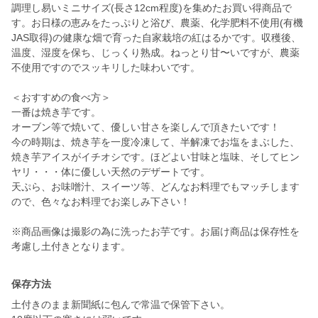
調理し易いミニサイズ(長さ12cm程度)を集めたお買い得商品で
す。お日様の恵みをたっぷりと浴び、農薬、化学肥料不使用(有機
JAS取得)の健康な畑で育った自家栽培の紅はるかです。収穫後、
温度、湿度を保ち、じっくり熟成。ねっとり甘〜いですが、農薬
不使用ですのでスッキリした味わいです。
＜おすすめの食べ方＞
一番は焼き芋です。
オーブン等で焼いて、優しい甘さを楽しんで頂きたいです！
今の時期は、焼き芋を一度冷凍して、半解凍でお塩をまぶした、
焼き芋アイスがイチオシです。ほどよい甘味と塩味、そしてヒン
ヤリ・・・体に優しい天然のデザートです。
天ぷら、お味噌汁、スイーツ等、どんなお料理でもマッチします
ので、色々なお料理でお楽しみ下さい！
※商品画像は撮影の為に洗ったお芋です。お届け商品は保存性を
考慮し土付きとなります。
保存方法
土付きのまま新聞紙に包んで常温で保管下さい。