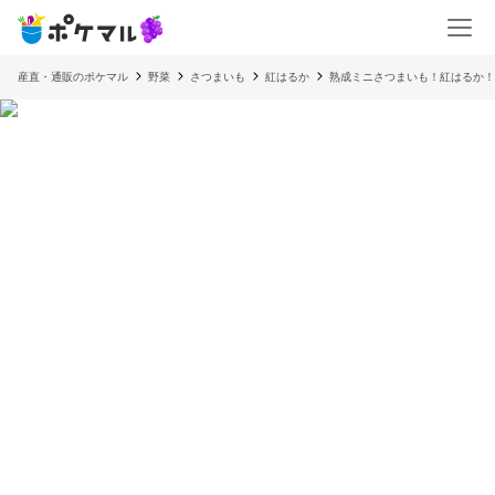
産直・通販のポケマル
野菜
さつまいも
紅はるか
熟成ミニさつまいも！紅はるか！(1