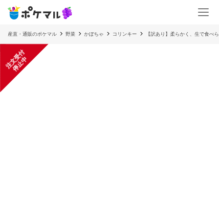
産直・通販のポケマル
野菜
かぼちゃ
コリンキー
【訳あり】柔らかく、生で食べら
注
文
受
付
停
止
中