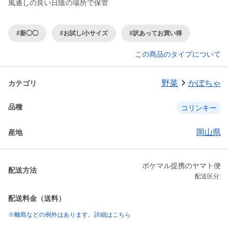
風通しの良い日陰の場所で保管
#新◯◯
#お試し/小サイズ
#訳あってお買い得
この商品のタイプについて
野菜
かぼちゃ
カテゴリ
品種
コリンキー
岡山県
産地
ポケマル提携のヤマト便
配送方法
配送区分:
配送料金（送料）
※離島などの例外はあります。詳細はこちら