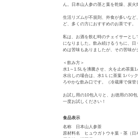
ん。日本山人参の茎と葉を乾燥、炭火
生活リズムが不規則、外食が多いなど
ど、多くの方におすすめのお茶です。
私は、お酒を飲む時のチェイサーとし
になりました。飲み続けるうちに、日
めは苦味もありましたが、その苦味が
＜飲み方＞
水1～1.5Lを沸騰させ、火を止め茶葉
水出しの場合は、水1 L に茶葉 1パ
ろやかな飲み口です。（冷蔵庫で保管
お試し用の10包入りと、お徳用の30
一度お試しください！
食品表示
名称 日本山人参茶
原材料名 ヒュウガトウキ葉・茎（日