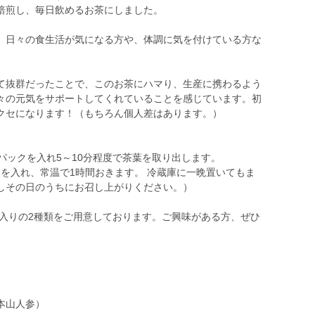
焙煎し、毎日飲めるお茶にしました。
、日々の食生活が気になる方や、体調に気を付けている方な
て抜群だったことで、このお茶にハマり、生産に携わるよう
々の元気をサポートしてくれていることを感じています。初
クセになります！（もちろん個人差はあります。）
1パックを入れ5～10分程度で茶葉を取り出します。
ックを入れ、常温で1時間おきます。 冷蔵庫に一晩置いてもま
しその日のうちにお召し上がりください。）
包入りの2種類をご用意しております。ご興味がある方、ぜひ
本山人参）