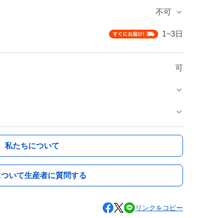
不可
1~3日
可
私たちについて
について生産者に質問する
リンクをコピー