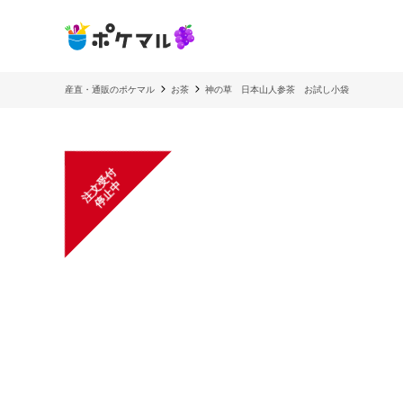
産直・通販のポケマル
お茶
神の草 日本山人参茶 お試し小袋
注
文
受
付
停
止
中