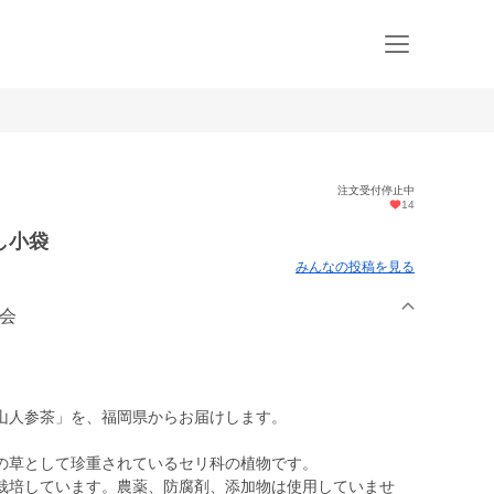
注文受付停止中
14
し小袋
みんなの投稿を見る
究会
山人参茶」を、福岡県からお届けします。
の草として珍重されているセリ科の植物です。
栽培しています。農薬、防腐剤、添加物は使用していませ