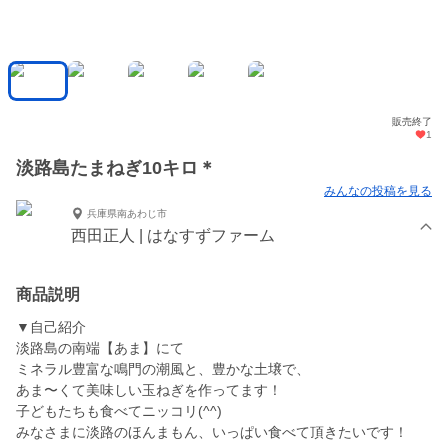
販売終了
1
淡路島たまねぎ10キロ＊
みんなの投稿を見る
兵庫県南あわじ市
西田正人 | はなすずファーム
商品説明
▼自己紹介
淡路島の南端【あま】にて
ミネラル豊富な鳴門の潮風と、豊かな土壌で、
あま〜くて美味しい玉ねぎを作ってます！
子どもたちも食べてニッコリ(^^)
みなさまに淡路のほんまもん、いっぱい食べて頂きたいです！