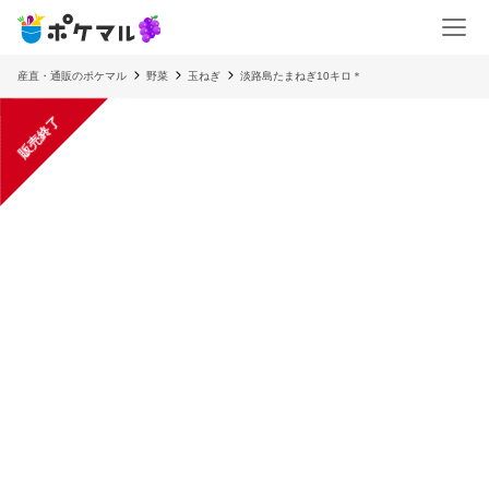
産直・通販のポケマル
野菜
玉ねぎ
淡路島たまねぎ10キロ＊
販売終了