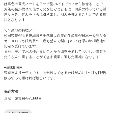
は黒色の遮光ネットをアーチ型のパイプの上から被せることで、
お茶の葉が擦れて傷つくのを防ぐとともに、お茶の持っている濃
厚な旨み、甘みをさらに引き出し、渋みを抑えることができる農
法となります。
＼＼産地の特徴／／
松田製茶がある茨城県八千代町は白菜の生産量が日本一を誇りタ
カミメロンや猿島茶の生産も盛んで梨においては県の銘柄産地の
指定を受けています。
また、平坦で水の便が良いことから四季を通しておいしい野菜を
たくさん生産することができる農業に適した産地になります。
◾️賞味期限◾️
製造日より一年間です。開封後はできるだけ早めに1ヶ月を目安に
飲み切って頂ければ嬉しいです。
保存方法
常温 製造日から365日