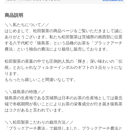
商品説明
＼＼私たちについて／／
はじめまして、松田製茶の商品ページをご覧いただきまして誠に
ありがとうございます。私たち松田製茶は茨城県の南西部に位置
する八千代町で「猿島茶」という品種のお茶を「ブラックアーチ
農法」という独自の農法により栽培し販売しております。
松田製茶の茶葉の中でも圧倒的人気の「輝き」深い味わいの「伝
統」とおしゃれなフィルターインボルのギフトの３点セットにな
ります。
もらったら嬉しいこと間違いなしです。
＼＼猿島茶の特徴／／
猿島茶の生産地である茨城県は日本のお茶の生産地としては最北
端で冬眠期間が長いことによりお茶の栄養成分が行き届き猿島茶
はコクがあると言われています。
＼＼松田製茶こだわりの栽培方法／／
「ブラックアーチ農法」で栽培しました。ブラックアーチ農法と