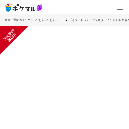
産直・通販のポケマル
お茶
お茶セット
【ギフトセット】フィルターインボトル 輝き＆伝統
注
文
受
付
停
止
中