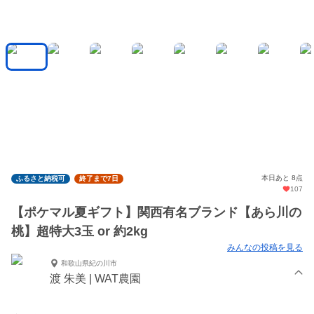
本日あと 8点
ふるさと納税可
終了まで7日
107
【ポケマル夏ギフト】関西有名ブランド【あら川の
桃】超特大3玉 or 約2kg
みんなの投稿を見る
和歌山県紀の川市
渡 朱美 | WAT農園