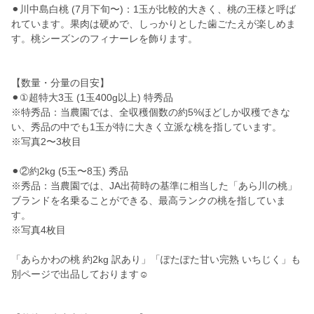
⚫︎川中島白桃 (7月下旬〜)：1玉が比較的大きく、桃の王様と呼ば
れています。果肉は硬めで、しっかりとした歯ごたえが楽しめま
す。桃シーズンのフィナーレを飾ります。
【数量・分量の目安】
⚫︎①超特大3玉 (1玉400g以上) 特秀品
※特秀品：当農園では、全収穫個数の約5%ほどしか収穫できな
い、秀品の中でも1玉が特に大きく立派な桃を指しています。
※写真2〜3枚目
⚫︎②約2kg (5玉〜8玉) 秀品
※秀品：当農園では、JA出荷時の基準に相当した「あら川の桃」
ブランドを名乗ることができる、最高ランクの桃を指していま
す。
※写真4枚目
「あらかわの桃 約2kg 訳あり」「ぽたぽた甘い完熟 いちじく」も
別ページで出品しております☺︎