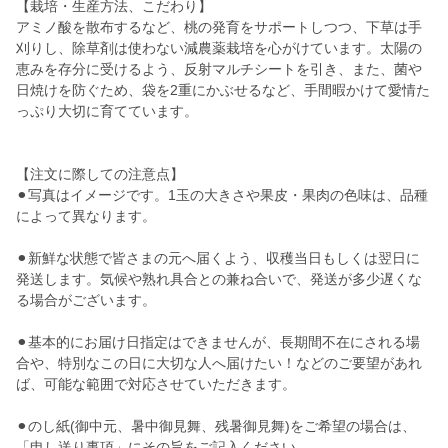
【栽培・生産方法、こだわり】
アミノ酸を散布するなど、桃の発育をサポートしつつ、下草は手
刈りし、除草剤は使わない減農薬栽培を心がけています。太陽の
恵みを存分に受けるよう、反射マルチシートを引き、また、菌や
日焼けを防ぐため、袋を2重にかぶせるなど、手間暇かけて愛情た
っぷり大切に育てています。
【注文に際しての注意点】
⚫︎写真はイメージです。1玉の大きさや果皮・果肉の色味は、品種
によって異なります。
⚫︎新鮮な状態で皆さまの元へ届くよう、収穫当日もしくは翌日に
発送します。気候や熟れ具合との兼ね合いで、発送が多少遅くな
る場合がございます。
⚫︎基本的にお届け日指定はできませんが、長期間不在にされる場
合や、特別なこの日に大切な人へ届けたい！などのご要望があれ
ば、可能な範囲で対応させていただきます。
⚫︎のし紙(御中元、暑中御見舞、残暑御見舞)をご希望の場合は、
「申し送り事項」にその旨をご記入ください。