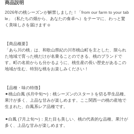
商品説明
2026年の桃シーズンが解禁しました！「from our farm to your tab
le」（私たちの畑から、あなたの食卓へ）をテーマに、わっと驚
く美味しさを届けます☺︎
【商品概要】
「あら川の桃」は、和歌山県紀の川市桃山町を主とした、限られ
た地域で育った桃だけが名乗ることのできる、桃のブランドで
す。町の名前からも分かるように、桃生産の長い歴史があるこの
地域が生む、特別な桃をお楽しみください！
【品種・味の特徴】
⚫︎桃山白鳳 (6月中旬〜)：桃シーズンのスタートを切る早生品種。
果汁が多く、上品な甘みが楽しめます。ここ関西一の桃の産地で
生まれた、白鳳系レア品種です。
⚫︎白鳳 (7月上旬〜)：見た目も美しい、桃の代表的な品種。果汁が
多く、上品な甘みが楽しめます。