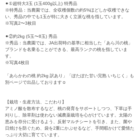
⚫︎①超特大3玉 (1玉400g以上) 特秀品
※特秀品：当農園では、全収穫個数の約5%ほどしか収穫できな
い、秀品の中でも1玉が特に大きく立派な桃を指しています。
※写真2〜3枚目
⚫︎②約2kg (5玉〜8玉) 秀品
※秀品：当農園では、JA出荷時の基準に相当した「あら川の桃」
ブランドを名乗ることができる、最高ランクの桃を指していま
す。
※写真4枚目
「あらかわの桃 約2kg 訳あり」「ぽたぽた甘い完熟 いちじく」も
別ページで出品しております☺︎
【栽培・生産方法、こだわり】
アミノ酸を散布するなど、桃の発育をサポートしつつ、下草は手
刈りし、除草剤は使わない減農薬栽培を心がけています。太陽の
恵みを存分に受けるよう、反射マルチシートを引き、また、菌や
日焼けを防ぐため、袋を2重にかぶせるなど、手間暇かけて愛情た
っぷり大切に育てています。