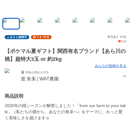
本日あと 10点
ふるさと納税可
終了まで6日
106
【ポケマル夏ギフト】関西有名ブランド【あら川の
桃】超特大3玉 or 約2kg
みんなの投稿を見る
和歌山県紀の川市
渡 朱美 | WAT農園
商品説明
2026年の桃シーズンが解禁しました！「from our farm to your tab
le」（私たちの畑から、あなたの食卓へ）をテーマに、わっと驚
く美味しさを届けます☺︎