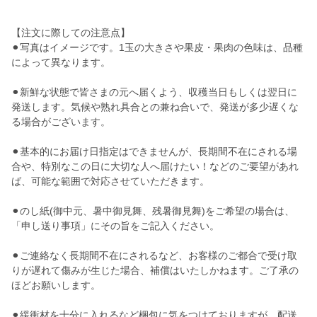
【注文に際しての注意点】
⚫︎写真はイメージです。1玉の大きさや果皮・果肉の色味は、品種
によって異なります。
⚫︎新鮮な状態で皆さまの元へ届くよう、収穫当日もしくは翌日に
発送します。気候や熟れ具合との兼ね合いで、発送が多少遅くな
る場合がございます。
⚫︎基本的にお届け日指定はできませんが、長期間不在にされる場
合や、特別なこの日に大切な人へ届けたい！などのご要望があれ
ば、可能な範囲で対応させていただきます。
⚫︎のし紙(御中元、暑中御見舞、残暑御見舞)をご希望の場合は、
「申し送り事項」にその旨をご記入ください。
⚫︎ご連絡なく長期間不在にされるなど、お客様のご都合で受け取
りが遅れて傷みが生じた場合、補償はいたしかねます。ご了承の
ほどお願いします。
⚫︎緩衝材を十分に入れるなど梱包に気をつけておりますが、配送