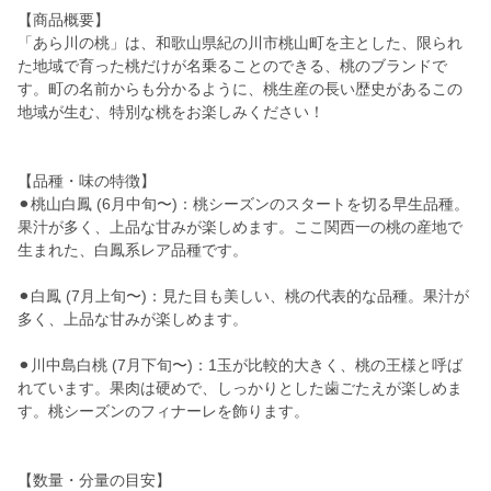
【商品概要】
「あら川の桃」は、和歌山県紀の川市桃山町を主とした、限られ
た地域で育った桃だけが名乗ることのできる、桃のブランドで
す。町の名前からも分かるように、桃生産の長い歴史があるこの
地域が生む、特別な桃をお楽しみください！
【品種・味の特徴】
⚫︎桃山白鳳 (6月中旬〜)：桃シーズンのスタートを切る早生品種。
果汁が多く、上品な甘みが楽しめます。ここ関西一の桃の産地で
生まれた、白鳳系レア品種です。
⚫︎白鳳 (7月上旬〜)：見た目も美しい、桃の代表的な品種。果汁が
多く、上品な甘みが楽しめます。
⚫︎川中島白桃 (7月下旬〜)：1玉が比較的大きく、桃の王様と呼ば
れています。果肉は硬めで、しっかりとした歯ごたえが楽しめま
す。桃シーズンのフィナーレを飾ります。
【数量・分量の目安】