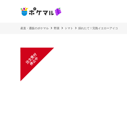
産直・通販のポケマル
野菜
トマト
採れたて！完熟イエローアイコ
注
文
受
付
停
止
中