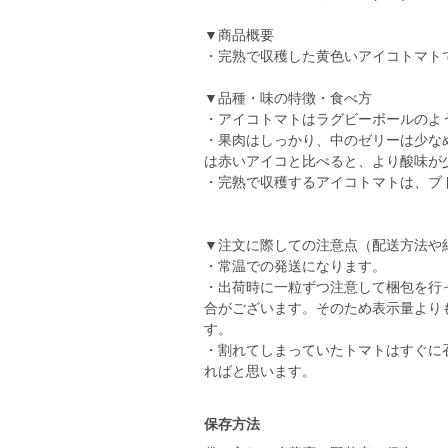
▼商品概要
・完熟で収穫した黄色いアイコトマト
▼品種・味の特徴・食べ方
・アイコトマトはラグビーボールのよ
・果肉はしっかり、中のゼリーは少な
は赤いアイコと比べると、より酸味が
・完熟で収穫するアイコトマトは、ブ
▼注文に際しての注意点（配送方法や
・常温での発送になります。
・出荷時に一粒ずつ注意して梱包を行
合がございます。そのため表示量より
す。
・割れてしまっていたトマトはすぐに
ればと思います。
保存方法