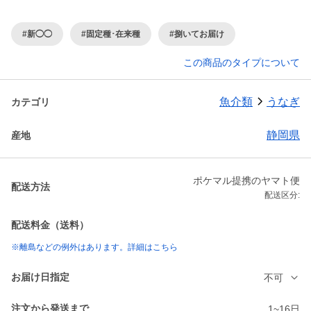
#新◯◯
#固定種･在来種
#捌いてお届け
この商品のタイプについて
魚介類
うなぎ
カテゴリ
静岡県
産地
ポケマル提携のヤマト便
配送方法
配送区分:
配送料金（送料）
※離島などの例外はあります。詳細はこちら
お届け日指定
不可
注文から発送まで
1~16日