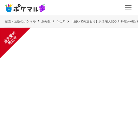
産直・通販のポケマル
魚介類
うなぎ
【捌いて発送も可】浜名湖天然ウナギ4匹〜6匹で
注
文
受
付
停
止
中