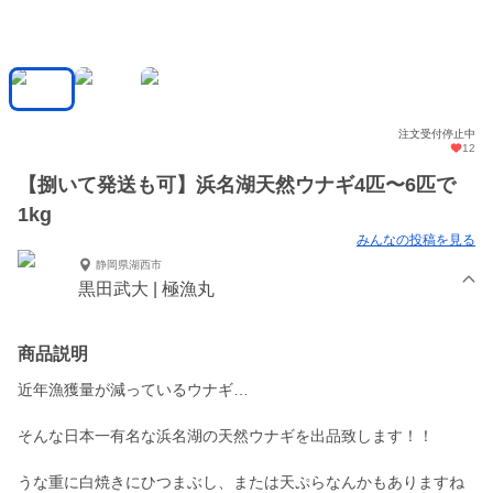
注文受付停止中
12
【捌いて発送も可】浜名湖天然ウナギ4匹〜6匹で
1kg
みんなの投稿を見る
静岡県湖西市
黒田武大 | 極漁丸
商品説明
近年漁獲量が減っているウナギ…
そんな日本一有名な浜名湖の天然ウナギを出品致します！！
うな重に白焼きにひつまぶし、または天ぷらなんかもありますね