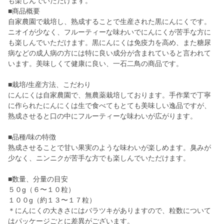
も楽しんでいただけます。
■商品概要
自家農園で栽培し、熟成することで生産された黒にんにくです。
ニオイが少なく、フルーティーな味わいでにんにくが苦手な方に
も楽しんでいただけます。黒にんにくは免疫力を高め、また糖尿
病などの成人病の方には特に良い成分が含まれていると言われて
います。美味しくて健康に良い、一石二鳥の商品です。
■栽培/生産方法、こだわり
にんにくは自家農園で、無農薬栽培しております。手作業で丁寧
に作られたにんにくは生で食べてもとても美味しい逸品ですが、
熟成させると口の中にフルーティーな味わいが広がります。
■品種/味の特徴
熟成させることで甘い果実のような味わいが楽しめます。臭みが
少なく、ニンニクが苦手な方でも楽しんでいただけます。
■数量、分量の目安
５０g（６〜１０粒）
１００g（約１３〜１７粒）
＊にんにくの大きさにはバラツキがありますので、粒数について
はパッケージごとに差異がございます。