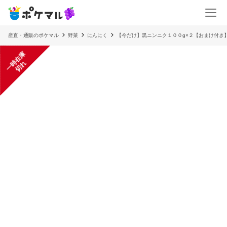
産直・通販のポケマル
野菜
にんにく
【今だけ】黒ニンニク１００g×２【おまけ付き
一
在
庫
切
時
れ