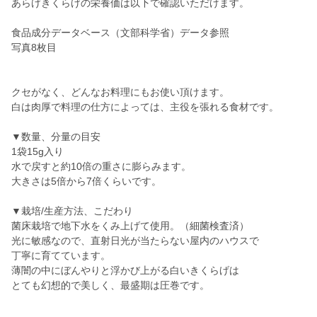
あらげきくらげの栄養価は以下で確認いただけます。
食品成分データベース（文部科学省）データ参照
写真8枚目
クセがなく、どんなお料理にもお使い頂けます。
白は肉厚で料理の仕方によっては、主役を張れる食材です。
▼数量、分量の目安
1袋15g入り
水で戻すと約10倍の重さに膨らみます。
大きさは5倍から7倍くらいです。
▼栽培/生産方法、こだわり
菌床栽培で地下水をくみ上げて使用。（細菌検査済）
光に敏感なので、直射日光が当たらない屋内のハウスで
丁寧に育てています。
薄闇の中にぼんやりと浮かび上がる白いきくらげは
とても幻想的で美しく、最盛期は圧巻です。