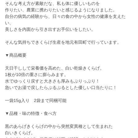
そんな考え方が素敵だな、私も体に優しいものを
作りたい、農業に携わりたいと感じるようになりました。
自分の病気の経験から、日々の食の中から女性の健康を支えた
い、
美しさを内面から引き出すお手伝いをしたい。
そんな気持ちできくらげ生産を地元有田町で行っています。
▼商品概要
天日干しして栄養価を高めた、白い乾燥きくらげ。
1枚が10倍の重さに膨らみます。
水でゆっくり戻すと大きさも厚みもぷりっぷり！
急いでお湯で戻したらぷるぷるとした優しい口当たりに！
一袋15g入り 2袋まで同梱可能
▼品種・味の特徴・食べ方
黒のあらげきくらげの中から突然変異種として生まれた
白いきくらげ。