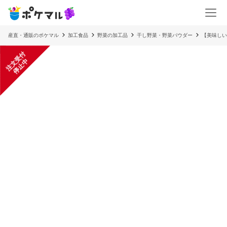
産直・通販のポケマル
加工食品
野菜の加工品
干し野菜・野菜パウダー
【美味しい
注
文
受
付
停
止
中