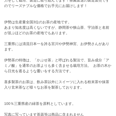
力をして栽培、製造に取り組んでます！茶園直送の製造直売です
のでリーズナブルな価格でお手元にお届けします！
伊勢は生産量全国3位のお茶の産地です。
あまり知名度は高くないですが、静岡茶や狭山茶、宇治茶と名前
が並ぶほどのお茶の産地でもあります。
三重県には清流日本一を誇る宮川や伊勢神宮、お伊勢さんがあり
ます。
伊勢茶の特徴は、「かぶせ茶」と呼ばれる製法で、旨み成分「ア
ミノ酸」を通常のお茶よりも多く含ませる栽培方法。 お茶の木か
ら日光を遮るような覆いをする方法です。
喜多製茶のお茶は、飲み茶以外にスイーツに入れる粉末茶や抹茶
入り玄米茶など様々なお茶を製茶しております。
100％三重県産の緑茶を原料としています。
写真に写っています茶器等は商品に含まれません