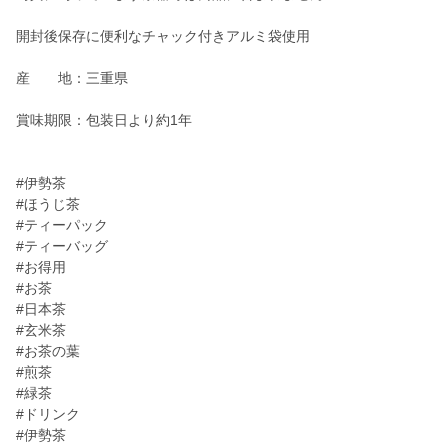
開封後保存に便利なチャック付きアルミ袋使用
産 地：三重県
賞味期限：包装日より約1年
#伊勢茶
#ほうじ茶
#ティーパック
#ティーバッグ
#お得用
#お茶
#日本茶
#玄米茶
#お茶の葉
#煎茶
#緑茶
#ドリンク
#伊勢茶