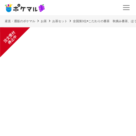
産直・通販のポケマル
お茶
お茶セット
全国第3位◉こだわりの番茶 秋摘み番茶、ほ
注
文
受
付
停
止
中