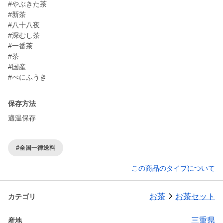
#やぶきた茶
#新茶
#八十八夜
#深むし茶
#一番茶
#茶
#国産
#べにふうき
保存方法
適温保存
#全国一律送料
この商品のタイプについて
お茶
お茶セット
カテゴリ
三重県
産地