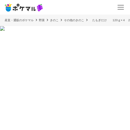
産直・通販のポケマル
野菜
きのこ
その他のきのこ
たもぎだけ 120ｇ×４ 2