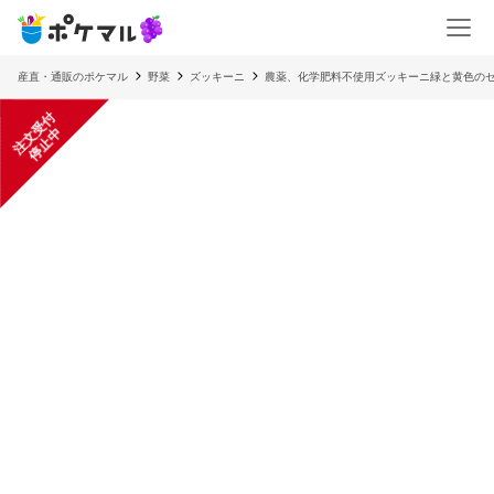
産直・通販のポケマル
野菜
ズッキーニ
農薬、化学肥料不使用ズッキーニ緑と黄色のセ
注
文
受
付
停
止
中