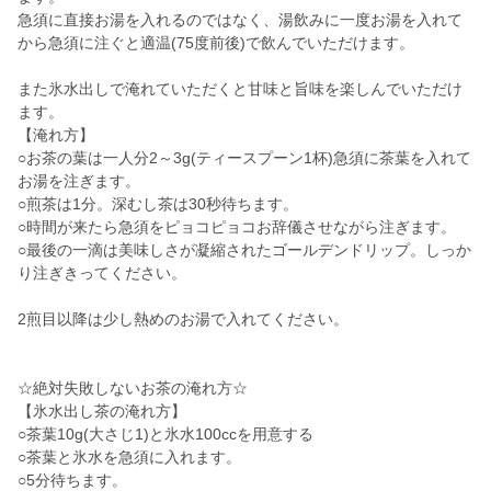
急須に直接お湯を入れるのではなく、湯飲みに一度お湯を入れて
から急須に注ぐと適温(75度前後)で飲んでいただけます。
また氷水出しで淹れていただくと甘味と旨味を楽しんでいただけ
ます。
【淹れ方】
○お茶の葉は一人分2～3g(ティースプーン1杯)急須に茶葉を入れて
お湯を注ぎます。
○煎茶は1分。深むし茶は30秒待ちます。
○時間が来たら急須をピョコピョコお辞儀させながら注ぎます。
○最後の一滴は美味しさが凝縮されたゴールデンドリップ。しっか
り注ぎきってください。
2煎目以降は少し熱めのお湯で入れてください。
☆絶対失敗しないお茶の淹れ方☆
【氷水出し茶の淹れ方】
○茶葉10g(大さじ1)と氷水100ccを用意する
○茶葉と氷水を急須に入れます。
○5分待ちます。