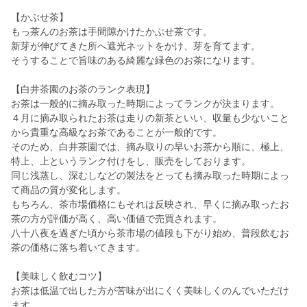
【かぶせ茶】
もっ茶んのお茶は手間隙かけたかぶせ茶です。
新芽が伸びてきた所へ遮光ネットをかけ、芽を育てます。
そうすることで旨味のある綺麗な緑色のお茶になります。
【白井茶園のお茶のランク表現】
お茶は一般的に摘み取った時期によってランクが決まります。
４月に摘み取られたお茶は走りの新茶といい、収量も少ないこと
から貴重な高級なお茶であることが一般的です。
そのため、白井茶園では、摘み取りの早いお茶から順に、極上、
特上、上というランク付けをし、販売をしております。
同じ浅蒸し、深むしなどの製法をとっても摘み取った時期によっ
て商品の質が変化します。
もちろん、茶市場価格にもそれは反映され、早くに摘み取ったお
茶の方が評価が高く、高い価値で売買されます。
八十八夜を過ぎた頃から茶市場の値段も下がり始め、普段飲むお
茶の価格に落ち着いてきます。
【美味しく飲むコツ】
お茶は低温で出した方が苦味が出にくく美味しくのんでいただけ
ます。