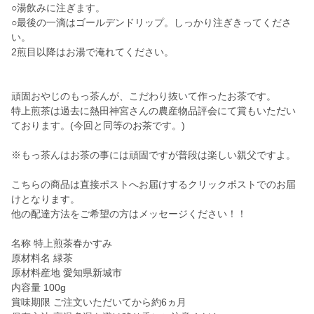
○湯飲みに注ぎます。
○最後の一滴はゴールデンドリップ。しっかり注ぎきってくださ
い。
2煎目以降はお湯で淹れてください。
頑固おやじのもっ茶んが、こだわり抜いて作ったお茶です。
特上煎茶は過去に熱田神宮さんの農産物品評会にて賞もいただい
ております。(今回と同等のお茶です。)
※もっ茶んはお茶の事には頑固ですが普段は楽しい親父ですよ。
こちらの商品は直接ポストへお届けするクリックポストでのお届
けとなります。
他の配達方法をご希望の方はメッセージください！！
名称 特上煎茶春かすみ
原材料名 緑茶
原材料産地 愛知県新城市
内容量 100g
賞味期限 ご注文いただいてから約6ヵ月