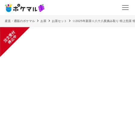
産直・通販のポケマル
お茶
お茶セット
☆2025年新茶☆八十八夜摘み取り 特上煎茶 
注
文
受
付
停
止
中