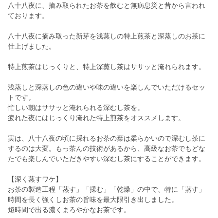
八十八夜に、摘み取られたお茶を飲むと無病息災と昔から言われ
ております。
八十八夜に摘み取った新芽を浅蒸しの特上煎茶と深蒸しのお茶に
仕上げました。
特上煎茶はじっくりと、特上深蒸し茶はササッと淹れられます。
浅蒸しと深蒸しの色の違いや味の違いを楽しんでいただけるセッ
トです。
忙しい朝はササッと淹れられる深むし茶を。
疲れた夜にはじっくり淹れた特上煎茶をオススメします。
実は、八十八夜の頃に採れるお茶の葉は柔らかいので深むし茶に
するのは大変。もっ茶んの技術があるから、高級なお茶でもどな
たでも楽しんでいただきやすい深むし茶にすることができます。
【深く蒸すワケ】
お茶の製造工程「蒸す」「揉む」「乾燥」の中で、特に「蒸す」
時間を長く強くしお茶の旨味を最大限引き出しました。
短時間で出る濃くまろやかなお茶です。